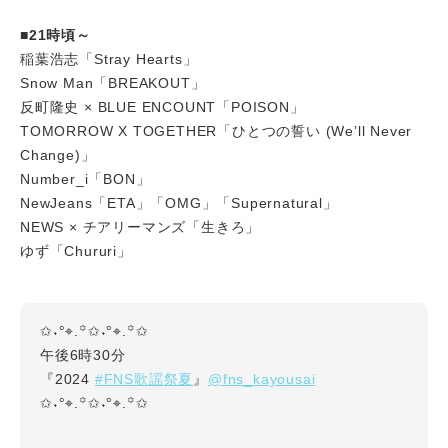
■21時頃～
稲葉浩志「Stray Hearts」
Snow Man「BREAKOUT」
反町隆史 × BLUE ENCOUNT「POISON」
TOMORROW X TOGETHER「ひとつの誓い (We’ll Never
Change)」
Number_i「BON」
NewJeans「ETA」「OMG」「Supernatural」
NEWS × チアリーマンズ「生きろ」
ゆず「Chururi」
✩˖°⌖.꙳✩˖°⌖.꙳✩
午後6時30分
#FNS歌謡祭夏
@fns_kayousai
『2024
』
✩˖°⌖.꙳✩˖°⌖.꙳✩