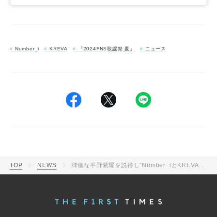
Number_i
KREVA
『2024FNS歌謡祭 夏』
ニュース
TOP
NEWS
律儀な平野紫耀を説得し“Number_iとKREVAがいれば”に！「イッサイガッサイ」コラボ秘話