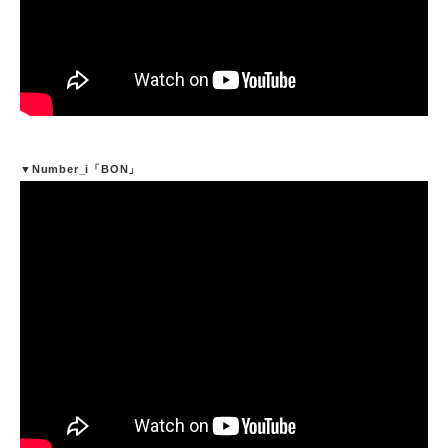
▼Number_i「BON」