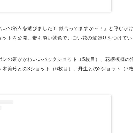
合いの浴衣を選びました！ 似合ってますか～？」と呼びか
ョットを公開。帯も淡い紫色で、白い花の髪飾りをつけてい
ボンの帯がかわいいバックショット（5枚目）、花柄模様の
々木美玲との3ショット（6枚目）、丹生との2ショット（7