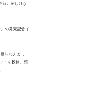
を更新。涼しげな
ー」の発売記念イ
で夏味わえまし
ットを投稿。頬
。