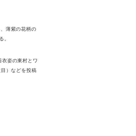
け、薄紫の花柄の
る。
浴衣姿の東村とワ
枚目）などを投稿