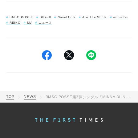
BMSG POSSE
SKY-HI
Novel Core
Aile The Shota
edhiii boi
REIKO
MV
ニュース
TOP
NEWS
BMSG POSSE第2弾シングル「MINNA BLING BLING」のMVプレミア公開決定！ビデオコンテも先行解禁