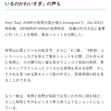
いるのかわいすぎ」の声も
Hey! Say! JUMPの有岡大貴が個人Instagramで、Da-iCEの
和田颯、GENERATIONSの佐野玲於、俳優の中川大志と食事
に行ったことを報告。集合ショットを公開した。
有岡はお皿とビールの絵文字、さらに「#ご飯」「#乾杯」と
いうハッシュタグを添えて集合ショットを公開。口を尖らせ
た有岡と、その隣で白い歯を見せてニッコリ笑顔の和田、青
いキャップでクシャっとコミカルな表情を見せる佐野、そし
てそれを見つめる黒キャップ姿の中川と、四者四様の顔を見
ることができる。
もう一枚は、有岡と佐野が笑顔でお互いの方向に頭を傾け、
そこに和田と中川もピッタリ寄り添うようなショットになっ
ている。