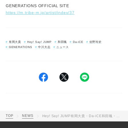
GENERATIONS OFFICIAL SITE
https://m.tribe-m.jp/artist/index/37
有岡大貴
Hey! Say! JUMP
和田颯
Da-iCE
佐野玲於
GENERATIONS
中川大志
ニュース
TOP
NEWS
Hey! Say! JUMP有岡大貴・Da-iCE和田颯・GENERATIONS佐野玲於・中川大志が集合！豪華メンバー仲良し食事会ショット公開