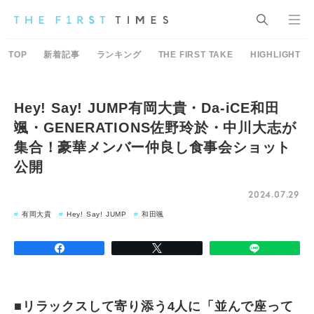
TOP
新着記事
ランキング
THE FIRST TAKE
HIGHLIGHT
Hey! Say! JUMP有岡大貴・Da-iCE和田
颯・GENERATIONS佐野玲於・中川大志が
集合！豪華メンバー仲良し食事会ショット
公開
2024.07.29
有岡大貴
Hey! Say! JUMP
和田颯
■リラックスして寄り添う4人に「並んで座って