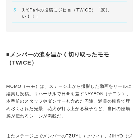
J.Y.Parkの投稿にジヒョ（TWICE）「寂し
い！！」
■メンバーの涙を温かく切り取ったモモ
（TWICE）
MOMO（モモ）は、ステージ上から撮影した動画をリールに
編集し投稿。リハーサルで日傘を差すNAYEON（ナヨン）、
本番前のスタッフやダンサーも含めた円陣、満員の観客で埋
め尽くされた光景、花火が打ち上がる様子など、当日の臨場
感が伝わるシーンが満載だ。
またステージ上でメンバーのTZUYU（ツウィ）、JIHYO（ジ