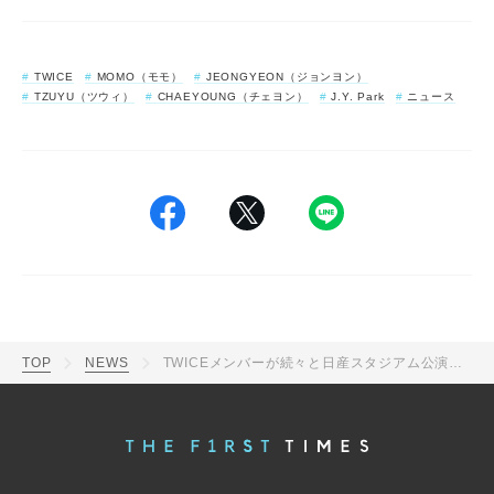
TWICE
MOMO（モモ）
JEONGYEON（ジョンヨン）
TZUYU（ツウィ）
CHAEYOUNG（チェヨン）
J.Y. Park
ニュース
TOP
NEWS
TWICEメンバーが続々と日産スタジアム公演の感動に浸る投稿、ジヒョはJ.Y.Parkに「寂しい！」