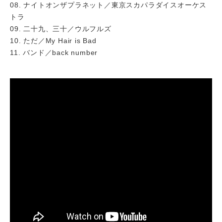
08. ナイトオンザプラネット／東京スカパラダイスオーケス
トラ
09. 二十九、三十／ウルフルズ
10. ただ／My Hair is Bad
11. バンド／back number