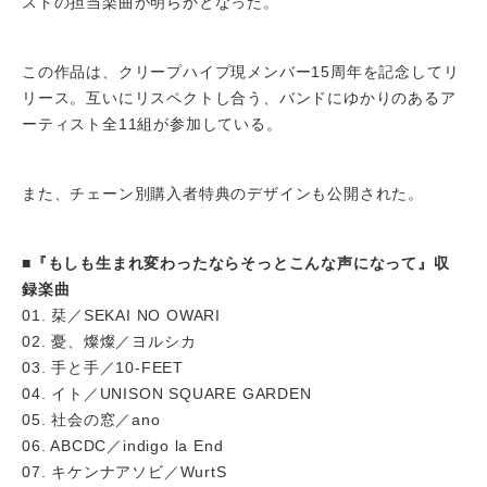
ストの担当楽曲が明らかとなった。
この作品は、クリープハイプ現メンバー15周年を記念してリ
リース。互いにリスペクトし合う、バンドにゆかりのあるア
ーティスト全11組が参加している。
また、チェーン別購入者特典のデザインも公開された。
■『もしも生まれ変わったならそっとこんな声になって』収
録楽曲
01. 栞／SEKAI NO OWARI
02. 憂、燦燦／ヨルシカ
03. 手と手／10-FEET
04. イト／UNISON SQUARE GARDEN
05. 社会の窓／ano
06. ABCDC／indigo la End
07. キケンナアソビ／WurtS