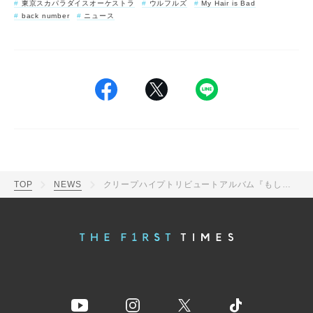
東京スカパラダイスオーケストラ
ウルフルズ
My Hair is Bad
back number
ニュース
TOP
NEWS
クリープハイプトリビュートアルバム『もしも生まれ変わったならそっとこんな声になって』の全曲トレーラー公開