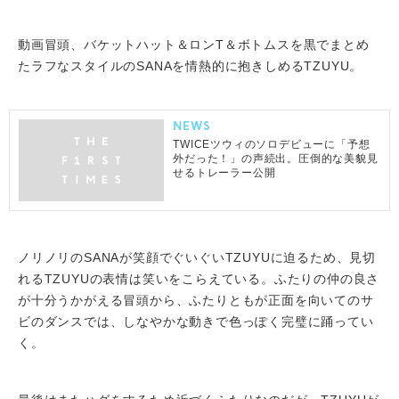
動画冒頭、バケットハット＆ロンT＆ボトムスを黒でまとめ
たラフなスタイルのSANAを情熱的に抱きしめるTZUYU。
NEWS
TWICEツウィのソロデビューに「予想
外だった！」の声続出。圧倒的な美貌見
せるトレーラー公開
ノリノリのSANAが笑顔でぐいぐいTZUYUに迫るため、見切
れるTZUYUの表情は笑いをこらえている。ふたりの仲の良さ
が十分うかがえる冒頭から、ふたりともが正面を向いてのサ
ビのダンスでは、しなやかな動きで色っぽく完璧に踊ってい
く。