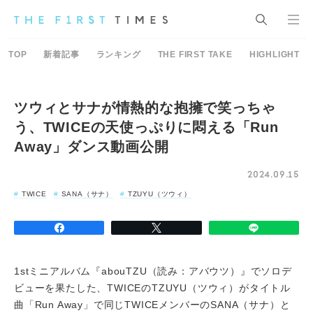
TOP
新着記事
ランキング
THE FIRST TAKE
HIGHLIGHT
ツウィとサナが情熱的な抱擁で笑っちゃ
う、TWICEの天使っぷりに悶える「Run
Away」ダンス動画公開
2024.09.15
TWICE
SANA（サナ）
TZUYU（ツウィ）
1stミニアルバム『abouTZU（読み：アバウツ）』でソロデ
ビューを果たした、TWICEのTZUYU（ツウィ）がタイトル
曲「Run Away」で同じTWICEメンバーのSANA（サナ）と