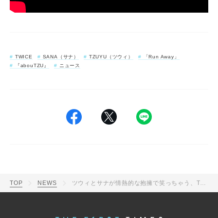
TWICE
SANA（サナ）
TZUYU（ツウィ）
「Run Away」
『abouTZU』
ニュース
TOP
NEWS
ツウィとサナが情熱的な抱擁で笑っちゃう、TWICEの天使っぷりに悶える「Run Away」ダンス動画公開