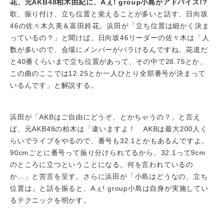
花、元AKB48柏木由紀に、Aぇ! group小島がアドバイス!?
歌、振り付け、立ち位置と覚えることが多いと話す、日向坂
46の佐々木久美＆富田鈴花。浜田が「立ち位置は細かく決ま
っているの？」と聞けば、日向坂46リーダーの佐々木は「人
数が多いので、会場にメンバーがバラけるんですね。花道だ
と40番くらいまで立ち位置があって、その中で28.75とか、
この曲のここでは12.25とか一人ひとり全部番号が決まって
いるんです」と解説する。
浜田が「AKBはご自由にどうぞ、とかちゃうの？」と言え
ば、元AKB48の柏木は「違いますよ！ AKBは最大200人く
らいでライブをやるので、番号も32.1とかもあるんですよ。
90cmごとに番号って振り分けられてるから、32.1って9cm
のところに立つということになる。何を言われているの
か…」と苦言を呈す。さらに浜田が「小島はどうなの、立ち
位置は」と話を振ると、Aぇ! group小島は自身が実施してい
るテクニックを明かす。