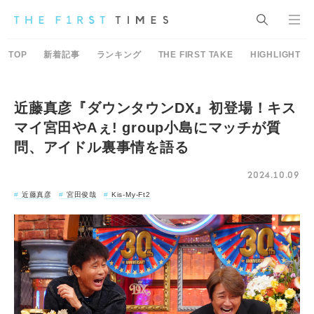
TOP
新着記事
ランキング
THE FIRST TAKE
HIGHLIGHT
近藤真彦『ダウンタウンDX』初登場！キス
マイ宮田やAぇ! group小島にマッチが質
問、アイドル裏事情を語る
2024.10.09
近藤真彦
宮田俊哉
Kis-My-Ft2