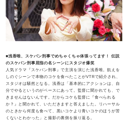
■浅香唯、スケバン刑事でめちゃくちゃ体張ってます！ 伝説
のスケバン刑事屈指の名シーンにスタジオ爆笑
人気ドラマ『スケバン刑事』で主演を演じた浅香唯。飢えを
しのぐシーンで本物のコケを食べたことがVTRで紹介され、
スタジオは騒然となる。浅香は「基本的にアクションは、自
分でやるというのがベースにあって。監督に聞かれても、で
きませんはないんです。だからコケも監督に『食べられる
か？』と聞かれて、いただきますと答えました。リハーサル
のときから何度も食べて、黒いコケより青いコケのほうが苦
くないとわかった」と撮影の裏側を振り返る。