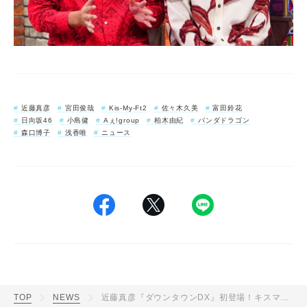
近藤真彦
宮田俊哉
Kis-My-Ft2
佐々木久美
富田鈴花
日向坂46
小島健
Aぇǃgroup
柏木由紀
パンダドラゴン
森口博子
浅香唯
ニュース
TOP
NEWS
近藤真彦『ダウンタウンDX』初登場！キスマイ宮田やAぇ! group小島にマッチが質問、アイドル裏事情を語る