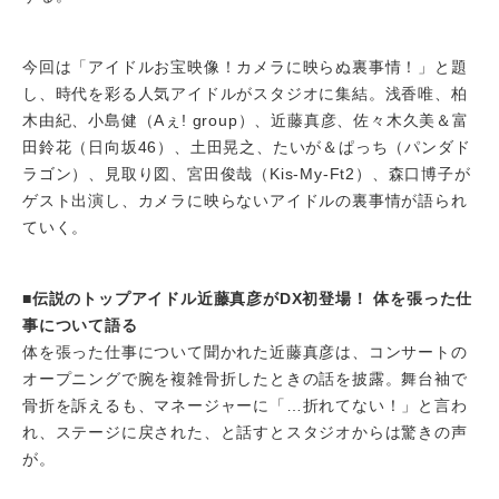
今回は「アイドルお宝映像！カメラに映らぬ裏事情！」と題
し、時代を彩る人気アイドルがスタジオに集結。浅香唯、柏
木由紀、小島健（Aぇ! group）、近藤真彦、佐々木久美＆富
田鈴花（日向坂46）、土田晃之、たいが＆ぱっち（パンダド
ラゴン）、見取り図、宮田俊哉（Kis-My-Ft2）、森口博子が
ゲスト出演し、カメラに映らないアイドルの裏事情が語られ
ていく。
■伝説のトップアイドル近藤真彦がDX初登場！ 体を張った仕
事について語る
体を張った仕事について聞かれた近藤真彦は、コンサートの
オープニングで腕を複雑骨折したときの話を披露。舞台袖で
骨折を訴えるも、マネージャーに「…折れてない！」と言わ
れ、ステージに戻された、と話すとスタジオからは驚きの声
が。