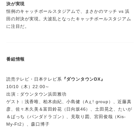
決が実現
恒例のキャッチボールスタジアムで、まさかのマッチ vs 浜
田の対決が実現。大波乱となったキャッチボールスタジアム
に注目だ。
番組情報
読売テレビ・日本テレビ系
『ダウンタウンDX』
10/10（木）22:00～
出演：ダウンタウン浜田雅功
ゲスト：浅香唯、柏木由紀、小島健（Aぇ! group）、近藤真
彦、佐々木久美＆富田鈴花（日向坂46）、土田晃之、たいが
＆ぱっち（パンダドラゴン）、見取り図、宮田俊哉（Kis-
My-Ft2）、森口博子