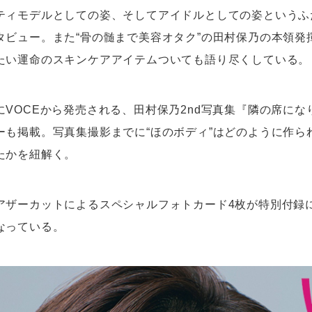
ティモデルとしての姿、そしてアイドルとしての姿というふ
タビュー。また“骨の髄まで美容オタク”の田村保乃の本領発
たい運命のスキンケアアイテムついても語り尽くしている。
にVOCEから発売される、田村保乃2nd写真集『隣の席にな
ーも掲載。写真集撮影までに“ほのボディ”はどのように作ら
たかを紐解く。
アザーカットによるスペシャルフォトカード4枚が特別付録
なっている。