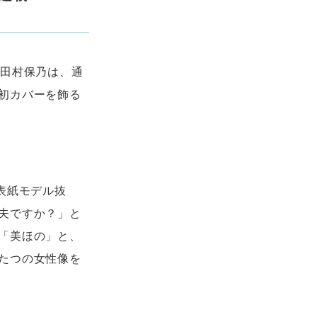
」
。田村保乃は、通
初カバーを飾る
表紙モデル抜
夫ですか？」と
「美ほの」と、
たつの女性像を