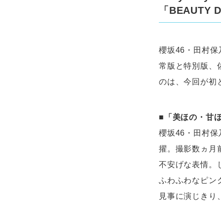
「BEAUTY 
櫻坂46・田村保
常版と特別版、
のは、今回が初
■「美ほの・甘
櫻坂46・田村
擢。撮影数ヵ月
不安げな表情。
ふわふわなピン
見事に演じきり