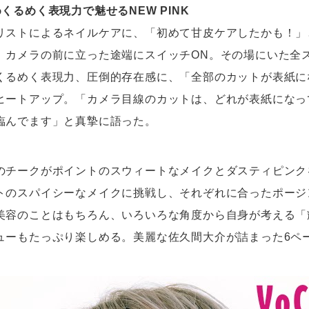
くるめく表現力で魅せるNEW PINK
リストによるネイルケアに、「初めて甘皮ケアしたかも！」
、カメラの前に立った途端にスイッチON。その場にいた全
くるめく表現力、圧倒的存在感に、「全部のカットが表紙に
ヒートアップ。「カメラ目線のカットは、どれが表紙になっ
臨んでます」と真摯に語った。
のチークがポイントのスウィートなメイクとダスティピンク
トのスパイシーなメイクに挑戦し、それぞれに合ったポージ
美容のことはもちろん、いろいろな角度から自身が考える「
ューもたっぷり楽しめる。美麗な佐久間大介が詰まった6ペ