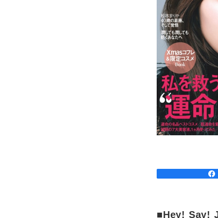
■Hey! S