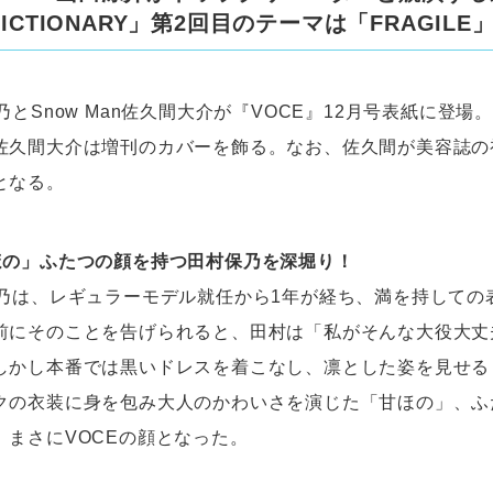
DICTIONARY」第2回目のテーマは「FRAGILE
乃とSnow Man佐久間大介が『VOCE』12月号表紙に登場
佐久間大介は増刊のカバーを飾る。なお、佐久間が美容誌の
となる。
ほの」ふたつの顔を持つ田村保乃を深堀り！
保乃は、レギュラーモデル就任から1年が経ち、満を持しての
前にそのことを告げられると、田村は「私がそんな大役大丈
しかし本番では黒いドレスを着こなし、凛とした姿を見せる
クの衣装に身を包み大人のかわいさを演じた「甘ほの」、ふ
、まさにVOCEの顔となった。