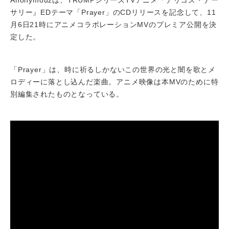
Anonymouzは、TRUMPシリーズTVアニメ『デリコズ・ナー
サリー』EDテーマ「Prayer」のCDリリースを記念して、11
月6日21時にアニメコラボレーションMVのプレミア公開を決
定した。
「Prayer」は、時に祈るしかないこの世界の光と闇を歌とメ
ロディーに落とし込んだ楽曲。アニメ映像は本MVのために特
別編集されたものとなっている。