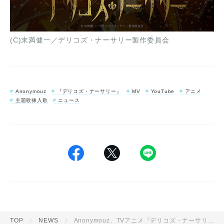
(C)末満健一／デリコズ・ナーサリー製作委員会
Anonymouz
『デリコズ・ナーサリー』
MV
YouTube
アニメ
主題歌挿入歌
ニュース
TOP
NEWS
Anonymouz、TVアニメ『デリコズ・ナーサリー』EDテーマ「Prayer」リリース記念としてコラボMVプレミア公開決定