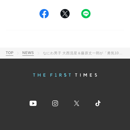
TOP
NEWS
なにわ男子 大西流星＆藤原丈一郎が「勇気100％」ダンス！定番の振り付けに「エモすぎる」「オタクがみんな踊れるやつ」の声