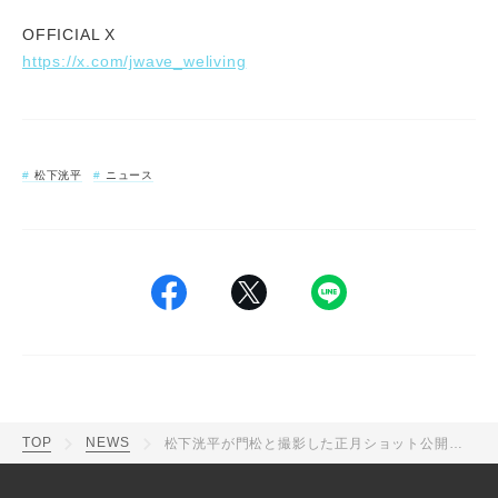
OFFICIAL X
https://x.com/jwave_weliving
松下洸平
ニュース
TOP
NEWS
松下洸平が門松と撮影した正月ショット公開「今年もわくわくすること たくさんありますように」