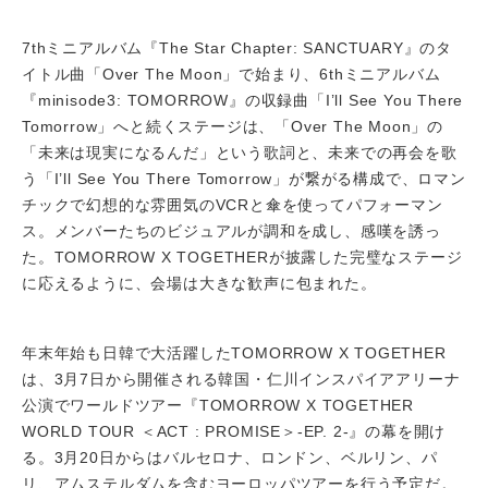
7thミニアルバム『The Star Chapter: SANCTUARY』のタ
イトル曲「Over The Moon」で始まり、6thミニアルバム
『minisode3: TOMORROW』の収録曲「I’ll See You There
Tomorrow」へと続くステージは、「Over The Moon」の
「未来は現実になるんだ」という歌詞と、未来での再会を歌
う「I’ll See You There Tomorrow」が繋がる構成で、ロマン
チックで幻想的な雰囲気のVCRと傘を使ってパフォーマン
ス。メンバーたちのビジュアルが調和を成し、感嘆を誘っ
た。TOMORROW X TOGETHERが披露した完璧なステージ
に応えるように、会場は大きな歓声に包まれた。
年末年始も日韓で大活躍したTOMORROW X TOGETHER
は、3月7日から開催される韓国・仁川インスパイアアリーナ
公演でワールドツアー『TOMORROW X TOGETHER
WORLD TOUR ＜ACT : PROMISE＞-EP. 2-』の幕を開け
る。3月20日からはバルセロナ、ロンドン、ベルリン、パ
リ、アムステルダムを含むヨーロッパツアーを行う予定だ。