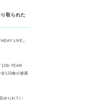
切り取られた
HDAY LIVE』
th YEAR
で全123曲が披露
収められてい