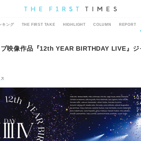
ンキング
THE FIRST TAKE
HIGHLIGHT
COLUMN
REPORT
ブ映像作品『12th YEAR BIRTHDAY LIVE
ース