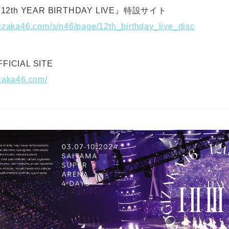
『12th YEAR BIRTHDAY LIVE』特設サイト
izaka46.com/s/n46/page/12th_birthday_live_disc
ICIAL SITE
izaka46.com/