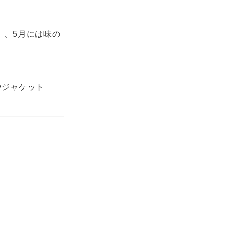
』、5月には味の
。
rayジャケット