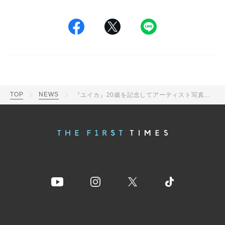
TOP
NEWS
『ユイカ』20歳を記念してアーティスト写真で素顔公開！新曲「おくすり」配信決定