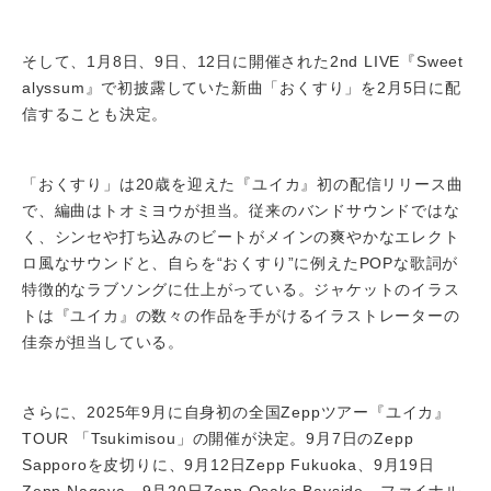
そして、1月8日、9日、12日に開催された2nd LIVE『Sweet
alyssum』で初披露していた新曲「おくすり」を2月5日に配
信することも決定。
「おくすり」は20歳を迎えた『ユイカ』初の配信リリース曲
で、編曲はトオミヨウが担当。従来のバンドサウンドではな
く、シンセや打ち込みのビートがメインの爽やかなエレクト
ロ風なサウンドと、自らを“おくすり”に例えたPOPな歌詞が
特徴的なラブソングに仕上がっている。ジャケットのイラス
トは『ユイカ』の数々の作品を手がけるイラストレーターの
佳奈が担当している。
さらに、2025年9月に自身初の全国Zeppツアー『ユイカ』
TOUR 「Tsukimisou」の開催が決定。9月7日のZepp
Sapporoを皮切りに、9月12日Zepp Fukuoka、9月19日
Zepp Nagoya、9月20日Zepp Osaka Bayside、ファイナル