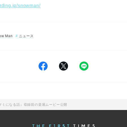
ording.jp/snowman/
ow Man
ニュース
マミになる話』収録前の楽屋ムービー公開