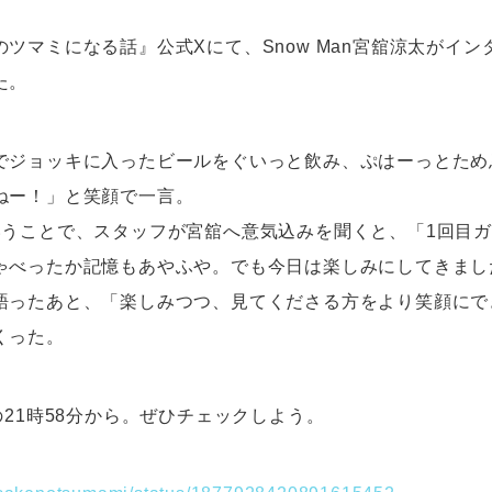
ツマミになる話』公式Xにて、Snow Man宮舘涼太がイ
た。
でジョッキに入ったビールをぐいっと飲み、ぷはーっとため
ねー！」と笑顔で一言。
いうことで、スタッフが宮舘へ意気込みを聞くと、「1回目
ゃべったか記憶もあやふや。でも今日は楽しみにしてきまし
語ったあと、「楽しみつつ、見てくださる方をより笑顔にで
くった。
の21時58分から。ぜひチェックしよう。