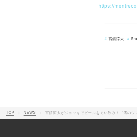
https://mentrec
宮舘涼太
Sn
TOP
NEWS
宮舘涼太がジョッキでビールをぐい飲み！『酒のツ