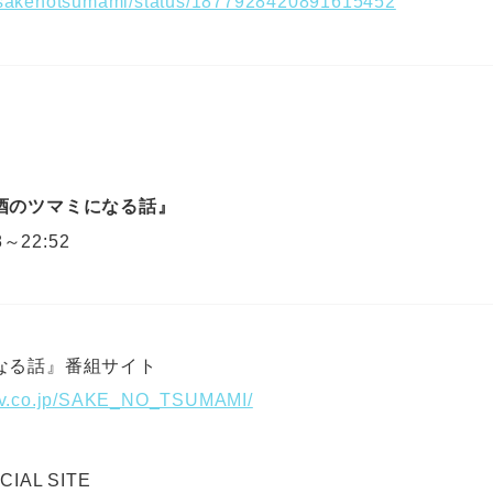
cxsakenotsumami/status/1877928420891615452
酒のツマミになる話』
8～22:52
なる話』番組サイト
jitv.co.jp/SAKE_NO_TSUMAMI/
CIAL SITE