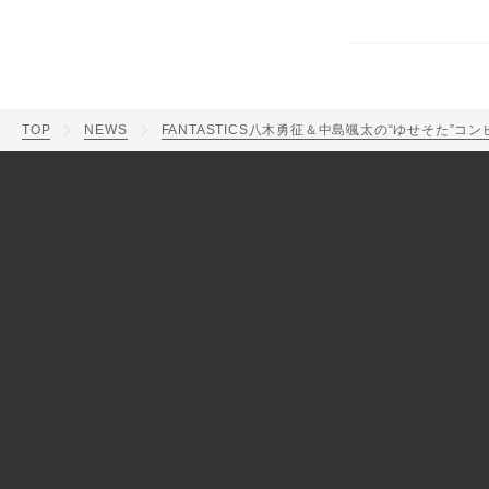
TOP
NEWS
FANTASTICS八木勇征＆中島颯太の“ゆせそた”コン