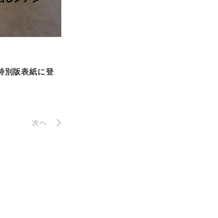
号特別版表紙に登
次へ