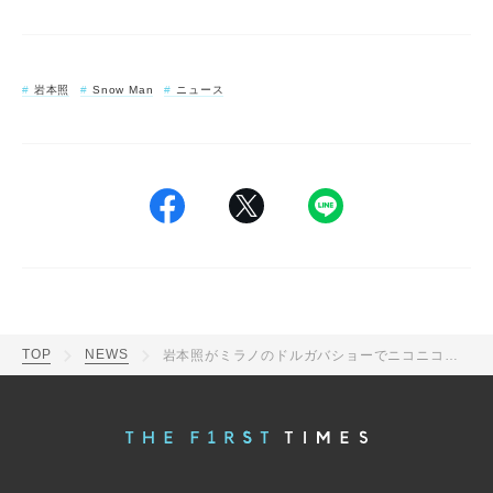
岩本照
Snow Man
ニュース
TOP
NEWS
岩本照がミラノのドルガバショーでニコニコ手を振りお茶目にポーズ！スーツ姿とのギャップに「Kawaii」「Cool」など海外からも評判の声