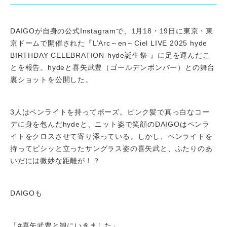
DAIGOが自身の公式Instagramで、1月18・19日に東京・東
京ドームで開催された『L’Arc～en～Ciel LIVE 2025 hyde
BIRTHDAY CELEBRATION-hyde誕生祭-』に足を運んだこ
とを報告。hydeと喜矢武豊（ゴールデンボンバー）との舞台
裏ショットを公開した。
3人はペンライトを持ってポーズ。ピンク髪で真っ白なコー
デに身を包んだhydeと、ニット姿で笑顔のDAIGOはペンラ
イトをクロスさせて寄り添っている。しかし、ペンライトを
持ってピシッと立ったサングラス姿の喜矢武と、ふたりのあ
いだには微妙な距離が！？
DAIGOも
「#喜矢武豊と観にいきました」