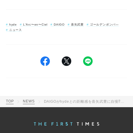
hyde
L'Arc〜en〜Ciel
DAIGO
喜矢武豊
ゴールデンボンバ―
ニュース
TOP
NEWS
DAIGOがhydeとの距離感を喜矢武豊に自慢⁉ラルク東京ドーム舞台裏3ショット公開