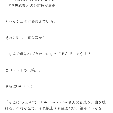
「#喜矢武豊との距離感が最高」
とハッシュタグを添えている。
それに対し、喜矢武から
「なんで僕はハブみたいになってるんでしょう！？」
とコメントも（笑）。
さらにDAIGOは
「そこに4人がいて、L’Arc〜en〜Cielさんの音楽を、曲を聴
ける。それが全て。それ以上何も望まない。望みようがな