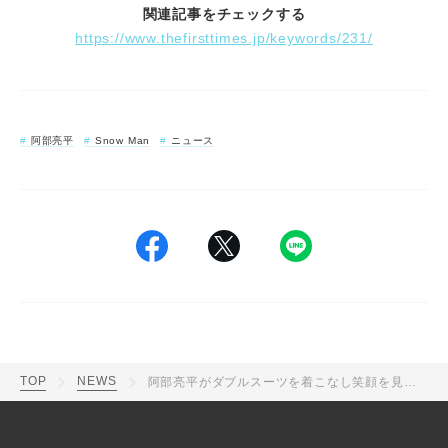
関連記事をチェックする
https://www.thefirsttimes.jp/keywords/231/
阿部亮平
Snow Man
ニュース
TOP
NEWS
阿部亮平がダブルスーツを着こなし笑顔を見せる爽やかショットに「ビジュ最高」の声！楽屋前でのお茶目な自撮りショットにも「えぐカワイイ」