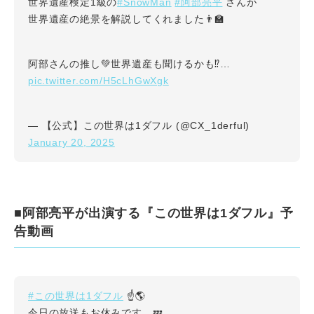
#SnowMan
#阿部亮平
世界遺産検定1級の
さんが
世界遺産の絶景を解説してくれました👨‍🏫
阿部さんの推し💚世界遺産も聞けるかも⁉️…
pic.twitter.com/H5cLhGwXgk
— 【公式】この世界は1ダフル (@CX_1derful)
January 20, 2025
■阿部亮平が出演する『この世界は1ダフル』予
告動画
#この世界は1ダフル
☝️🌎
今日の放送もお休みです…💤