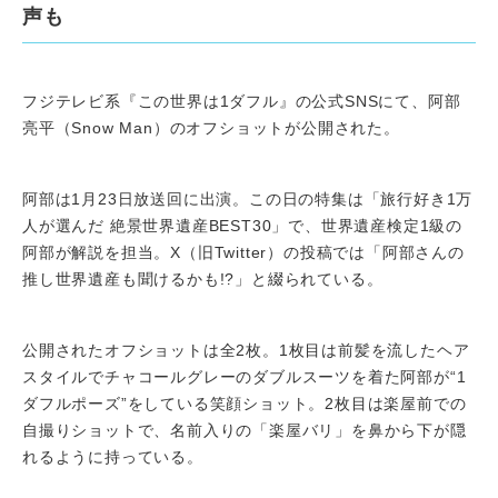
声も
フジテレビ系『この世界は1ダフル』の公式SNSにて、阿部
亮平（Snow Man）のオフショットが公開された。
阿部は1月23日放送回に出演。この日の特集は「旅行好き1万
人が選んだ 絶景世界遺産BEST30」で、世界遺産検定1級の
阿部が解説を担当。X（旧Twitter）の投稿では「阿部さんの
推し世界遺産も聞けるかも!?」と綴られている。
公開されたオフショットは全2枚。1枚目は前髪を流したヘア
スタイルでチャコールグレーのダブルスーツを着た阿部が“1
ダフルポーズ”をしている笑顔ショット。2枚目は楽屋前での
自撮りショットで、名前入りの「楽屋バリ」を鼻から下が隠
れるように持っている。