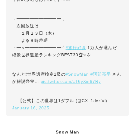
╭━━━━━━━━━━╮
次回放送は
１月２３日（木）
よる９時💭🌈
#旅行好き
╰━ｖ━━━━━━━━╯
1万人が選んだ
絶景世界遺産ランキングBEST30🏆✨を…
#SnowMan
#阿部亮平
なんと❗️世界遺産検定1級の
さん
pic.twitter.com/cT6yXm67Ry
が解説😳💙…
— 【公式】この世界は1ダフル (@CX_1derful)
January 16, 2025
Snow Man