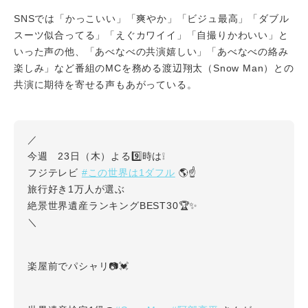
SNSでは「かっこいい」「爽やか」「ビジュ最高」「ダブル
スーツ似合ってる」「えぐカワイイ」「自撮りかわいい」と
いった声の他、「あべなべの共演嬉しい」「あべなべの絡み
楽しみ」など番組のMCを務める渡辺翔太（Snow Man）との
共演に期待を寄せる声もあがっている。
／
今週 23日（木）よる9️⃣時は❕
#この世界は1ダフル
フジテレビ
🌎☝️
旅行好き1万人が選ぶ
絶景世界遺産ランキングBEST30🏆✨
＼
楽屋前でパシャリ📷💓