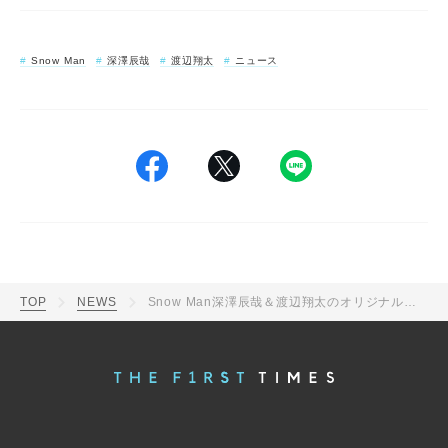
Snow Man
深澤辰哉
渡辺翔太
ニュース
TOP
NEWS
Snow Man深澤辰哉＆渡辺翔太のオリジナルグッズが抽選で当たる、大阪王将のキャンペーンがスタート