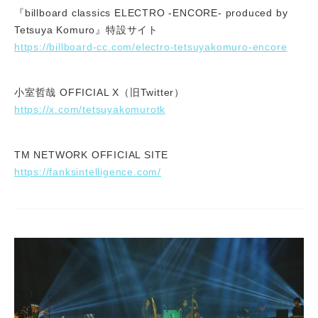
『billboard classics ELECTRO -ENCORE- produced by
Tetsuya Komuro』特設サイト
https://billboard-cc.com/electro-tetsuyakomuro-encore
小室哲哉 OFFICIAL X（旧Twitter）
https://x.com/tetsuyakomurotk
TM NETWORK OFFICIAL SITE
https://fanksintelligence.com/