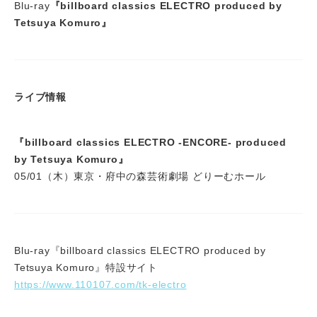
Blu-ray
『billboard classics ELECTRO produced by
Tetsuya Komuro』
ライブ情報
『billboard classics ELECTRO -ENCORE- produced
by Tetsuya Komuro』
05/01（木）東京・府中の森芸術劇場 どりーむホール
Blu-ray『billboard classics ELECTRO produced by
Tetsuya Komuro』特設サイト
https://www.110107.com/tk-electro