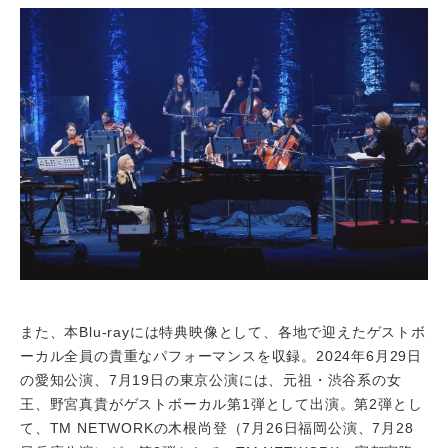
また、本Blu-rayには特典映像として、各地で迎えたゲストボ
ーカル全員の貴重なパフォーマンスを収録。2024年6月29日
の愛知公演、7月19日の東京公演には、元祖・渋谷系の女
王、野宮真貴がゲストボーカル第1弾として出演。第2弾とし
て、TM NETWORKの木根尚登（7月26日福岡公演、7月28