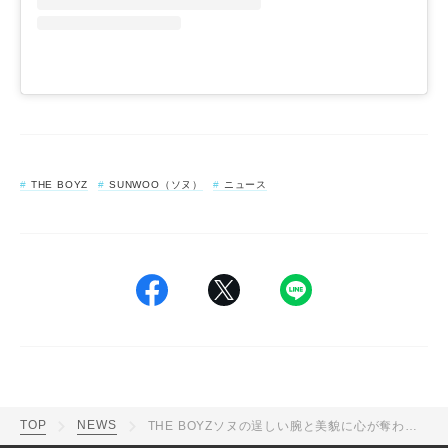
THE BOYZ
SUNWOO（ソヌ）
ニュース
TOP
NEWS
THE BOYZソヌの逞しい腕と美貌に心が奪われる！『W KOREA』ビジュアルが一挙公開