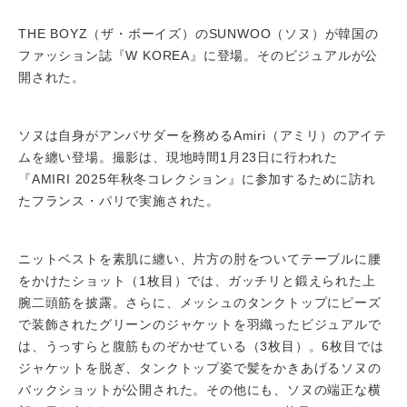
THE BOYZ（ザ・ボーイズ）のSUNWOO（ソヌ）が韓国の
ファッション誌『W KOREA』に登場。そのビジュアルが公
開された。
ソヌは自身がアンバサダーを務めるAmiri（アミリ）のアイテ
ムを纏い登場。撮影は、現地時間1月23日に行われた
『AMIRI 2025年秋冬コレクション』に参加するために訪れ
たフランス・パリで実施された。
ニットベストを素肌に纏い、片方の肘をついてテーブルに腰
をかけたショット（1枚目）では、ガッチリと鍛えられた上
腕二頭筋を披露。さらに、メッシュのタンクトップにピーズ
で装飾されたグリーンのジャケットを羽織ったビジュアルで
は、うっすらと腹筋ものぞかせている（3枚目）。6枚目では
ジャケットを脱ぎ、タンクトップ姿で髪をかきあげるソヌの
バックショットが公開された。その他にも、ソヌの端正な横