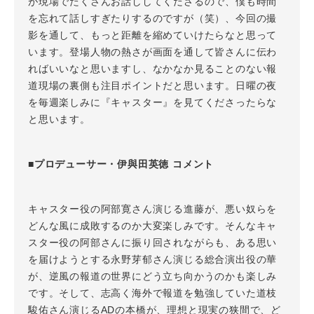
が現場でたくさんお話ししてくださるので、僕も時間
を忘れて話しすぎたりするのですが（笑）、今回の撮
影を通して、もっと距離を縮めていけたらなと思って
います。登場人物の熱さが画面を通して皆さんに伝わ
ればいいなと思いますし、なかなか見ることのない報
道現場の裏側も注目ポイントだと思います。日曜の夜
を毎週楽しみに『キャスター』を見てくださったらな
と思います。
■プロデューサー・伊與田英徳 コメント
キャスター役の阿部寛さん演じる進藤が、悪い奴らを
どんな風に成敗するのか大変楽しみです。そんなキャ
スター役の阿部さんに振り回されながらも、ある思い
を届けようとする永野芽郁さん演じる総合演出役の華
が、逆風の報道の世界にどう立ち向かうのかも楽しみ
です。そして、志高く海外で報道を勉強していた道枝
駿佑さん演じるADの本橋が、理想と現実の狭間で、ど