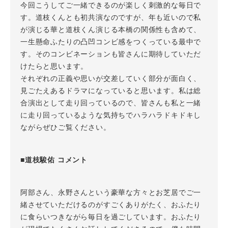
今回こうしてご一緒できるのが楽しく刺激的な毎日で
す。道枝くんとも初共演なのですが、年も近いので私
が演じる華と道枝くん演じる本橋の関係性も含めて、
一生懸命ふたりの凸凹コンビ感をつくっている最中で
す。そのコンビネーションも皆さんに期待していただ
けたらと思います。
それぞれの正義や思いが交差していく部分が面白く、
見ごたえあるドラマになっていると思います。私は総
合演出として走り回っているので、皆さんも私と一緒
に走り回っているような気持ちでハラハラドキドキし
ながらぜひご覧ください。
■道枝駿佑 コメント
阿部さん、永野さんという豪華な方々とお芝居でご一
緒させていただけるのがすごくありがたく、おふたり
に食らいつきながら毎日を過ごしています。おふたり