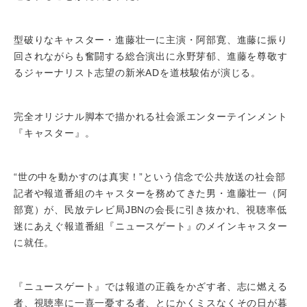
型破りなキャスター・進藤壮一に主演・阿部寛、進藤に振り
回されながらも奮闘する総合演出に永野芽郁、進藤を尊敬す
るジャーナリスト志望の新米ADを道枝駿佑が演じる。
完全オリジナル脚本で描かれる社会派エンターテインメント
『キャスター』。
“世の中を動かすのは真実！”という信念で公共放送の社会部
記者や報道番組のキャスターを務めてきた男・進藤壮一（阿
部寛）が、民放テレビ局JBNの会長に引き抜かれ、視聴率低
迷にあえぐ報道番組『ニュースゲート』のメインキャスター
に就任。
『ニュースゲート』では報道の正義をかざす者、志に燃える
者、視聴率に一喜一憂する者、とにかくミスなくその日が暮