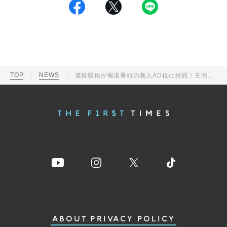
TOP
NEWS
道枝駿佑が報道番組の新人AD役に挑戦！主演・阿部寛、永野芽郁出演、4月放送日曜劇場『キャスター』
ABOUT
PRIVACY POLICY