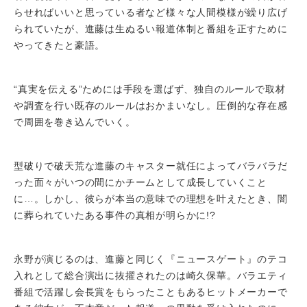
らせればいいと思っている者など様々な人間模様が繰り広げ
られていたが、進藤は生ぬるい報道体制と番組を正すために
やってきたと豪語。
“真実を伝える”ためには手段を選ばず、独自のルールで取材
や調査を行い既存のルールはおかまいなし。圧倒的な存在感
で周囲を巻き込んでいく。
型破りで破天荒な進藤のキャスター就任によってバラバラだ
った面々がいつの間にかチームとして成長していくこと
に…。しかし、彼らが本当の意味での理想を叶えたとき、闇
に葬られていたある事件の真相が明らかに!?
永野が演じるのは、進藤と同じく『ニュースゲート』のテコ
入れとして総合演出に抜擢されたのは崎久保華。バラエティ
番組で活躍し会長賞をもらったこともあるヒットメーカーで