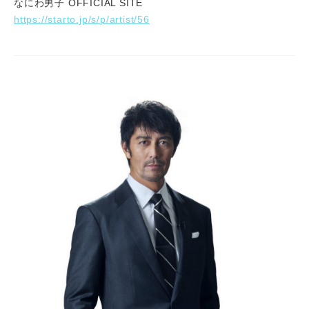
なにわ男子 OFFICIAL SITE
https://starto.jp/s/p/artist/56