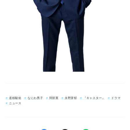
道枝駿佑
なにわ男子
阿部寛
永野芽郁
『キャスター』
ドラマ
ニュース