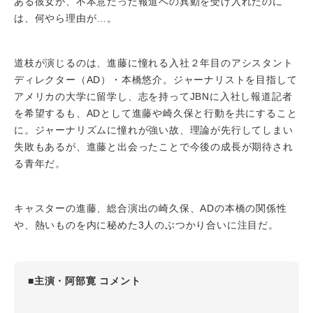
ある彼女が、不本意だった報道への異動を受け入れたのに
は、何やら理由が…。
道枝が演じるのは、進藤に憧れる入社２年目のアシスタント
ディレクター（AD）・本橋悠介。ジャーナリストを目指して
アメリカの大学に留学し、志を持ってJBNに入社し報道記者
を希望するも、ADとして進藤や崎久保と行動を共にすること
に。ジャーナリズムに憧れが強い故、理論が先行してしまい
失敗もあるが、進藤と出会ったことで今後の成長が期待され
る青年だ。
キャスターの進藤、総合演出の崎久保、ADの本橋の関係性
や、熱いものを内に秘めた3人のぶつかり合いに注目だ。
■主演・阿部寛 コメント