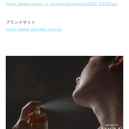
https://www.vogue.co.jp/special-feature/2025-02/25/guerlain?utm_source=partner&utm_medium=display&utm_campaign=spon-guerlain250225
ブランドサイト
https://www.guerlain.com/jp