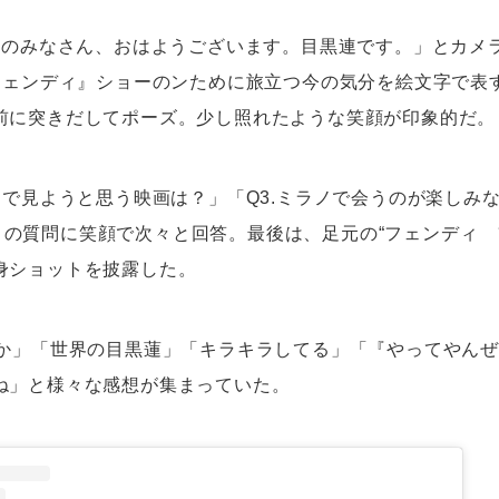
LEのみなさん、おはようございます。目黒連です。」とカメ
『フェンディ』ショーのンために旅立つ今の気分を絵文字で表
前に突きだしてポーズ。少し照れたような笑顔が印象的だ。
内で見ようと思う映画は？」「Q3.ミラノで会うのが楽しみ
pan』の質問に笑顔で次々と回答。最後は、足元の“フェンディ
身ショットを披露した。
やか」「世界の目黒蓮」「キラキラしてる」「『やってやん
ね」と様々な感想が集まっていた。