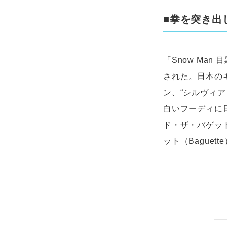
■拳を突き出
「Snow Ma
された。日本のキ
ン、“シルヴィア・
白いフーディに
ド・ザ・バゲット
ット（Baguet