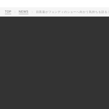
TOP
NEWS
目黒蓮がフェンディのショーへ向かう気持ちを語る