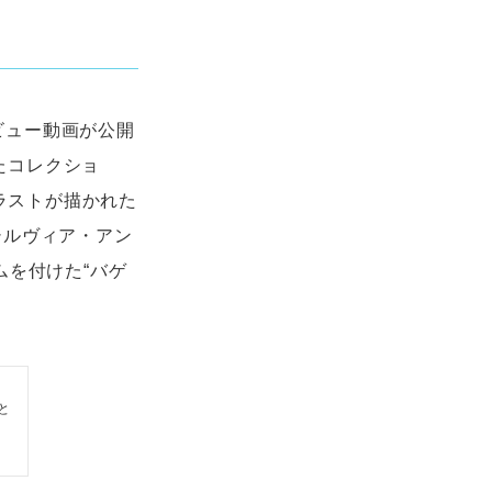
タビュー動画が公開
したコレクショ
のイラストが描かれた
シルヴィア・アン
ームを付けた“バゲ
と