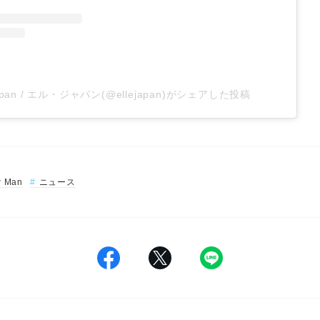
apan / エル・ジャパン(@ellejapan)がシェアした投稿
 Man
ニュース