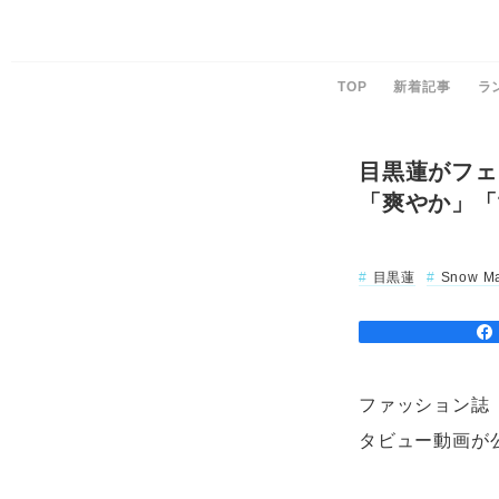
TOP
新着記事
ラ
目黒蓮がフェ
「爽やか」「
目黒蓮
Snow M
ファッション誌『E
タビュー動画が