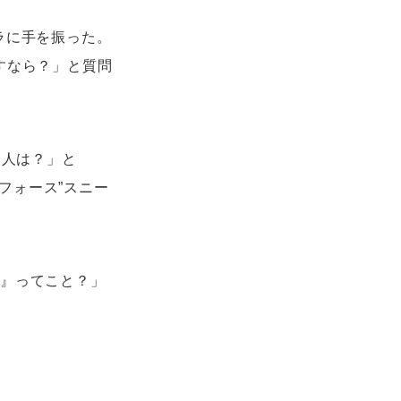
ラに手を振った。
すなら？」と質問
な人は？」と
 フォース”スニー
ぜ』ってこと？」