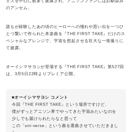
ェスを中心に数多く披露され、アニソンファンにはお馴染み
のアンセム。
誰もが経験したあの頃のヒーローへの憧れや思い出を一つひ
とつ繋いで作られた本楽曲を『THE FIRST TAKE』だけのス
ペシャルなアレンジで、宇宙を想起させる壮大な一発撮りに
て披露。
オーイシマサヨシが登場する『THE FIRST TAKE』第527回
は、3月5日22時よりプレミア公開。
■オーイシマサヨシ コメント
今回『THE FIRST TAKE』という場所ですけど、
僕がずっとアニソン界でやってきた宇宙みたいなのを
少しでも届けられたらなと思って
この「uni-verse」という曲を選曲させていただきまし