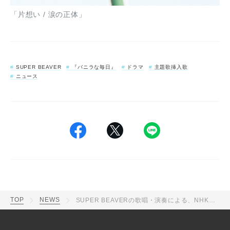
「片想い / 涙の正体」
SUPER BEAVER
『バニラな毎日』
ドラマ
主題歌挿入歌
ニュース
TOP
NEWS
SUPER BEAVERの歌唱・演奏による、NHK夜ドラ『バニラな毎日』劇中歌「片想い」配信リリース決定