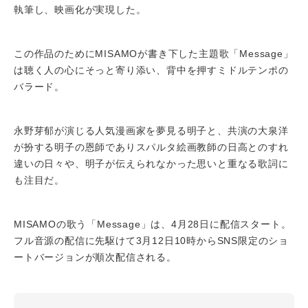
執筆し、映画化が実現した。
この作品のためにMISAMOが書き下した主題歌「Message」
は聴く人の心にそっと寄り添い、背中を押すミドルテンポの
バラード。
永野芽郁が演じる人気漫画家を夢見る明子と、共演の大泉洋
が扮する明子の恩師でありスパルタ絵画教師の日高とのすれ
違いの日々や、明子が伝えられなかった思いと重なる歌詞に
も注目だ。
MISAMOの歌う「Message」は、4月28日に配信スタート。
フル音源の配信に先駆けて3月12日10時からSNS限定のショ
ートバージョンが順次配信される。