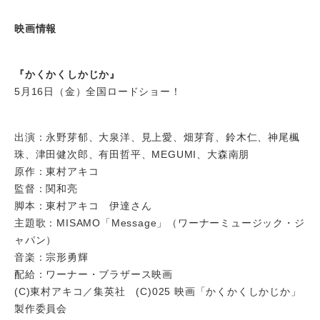
映画情報
『かくかくしかじか』
5月16日（金）全国ロードショー！
出演：永野芽郁、大泉洋、見上愛、畑芽育、鈴木仁、神尾楓
珠、津田健次郎、有田哲平、MEGUMI、大森南朋
原作：東村アキコ
監督：関和亮
脚本：東村アキコ 伊達さん
主題歌：MISAMO「Message」（ワーナーミュージック・ジ
ャパン）
音楽：宗形勇輝
配給：ワーナー・ブラザース映画
(C)東村アキコ／集英社 (C)025 映画「かくかくしかじか」
製作委員会