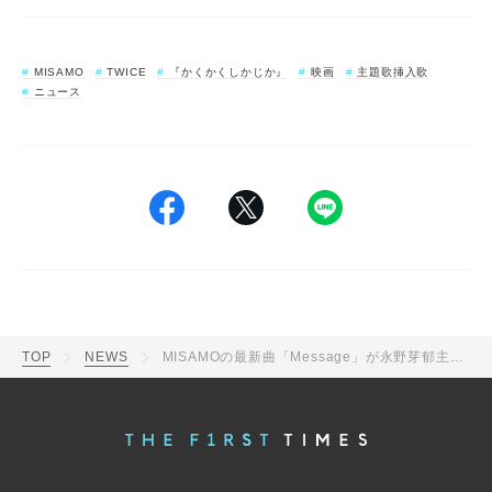
MISAMO
TWICE
『かくかくしかじか』
映画
主題歌挿入歌
ニュース
TOP
NEWS
MISAMOの最新曲「Message」が永野芽郁主演映画『かくかくしかじか』の主題歌に決定