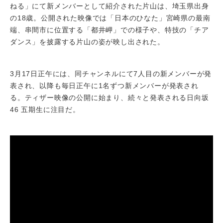
ねる」にて新メンバーとして紹介された片山は、埼玉県出身
の18歳。公開された映像では「日本のひなた」宮崎県の最南
端、串間市に位置する「都井岬」での様子や、特技の「チア
ダンス」を披露する片山の姿が映し出された。
3月17日正午には、同チャンネルにて7人目の新メンバーが発
表され、以降も毎日正午に1名ずつ新メンバーが発表され
る。ティザー映像の公開に始まり、続々と発表される日向坂
46 五期生に注目だ。