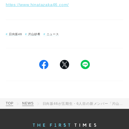
https://www.hinatazaka46.com/
日向坂46
片山紗希
ニュース
TOP
NEWS
日向坂46が五期生・6人目の新メンバー「片山紗希」を発表！埼玉県出身の18歳