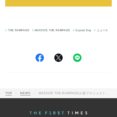
THE RAMPAGE
MA55IVE THE RAMPAGE
Crystal Kay
ニュース
TOP
NEWS
MA55IVE THE RAMPAGEが新プロジェクト「MA55IVE UNION」始動！第1弾はCrystal Kayを迎えた「REEEMINDER」