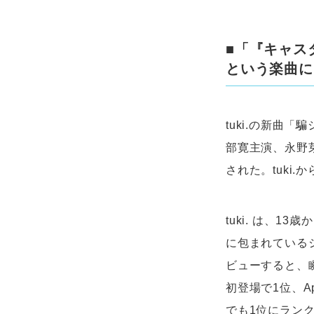
■「『キャス
という楽曲にし
tuki.の新曲
部寛主演、永野
された。tuki
tuki. は、
に包まれている
ビューすると、瞬
初登場で1位、App
でも1位にラン