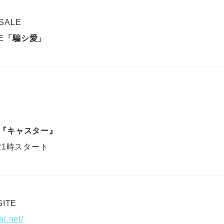
 SALE
E
「騙シ愛」
『キャスター』
日21時スタート
SITE
ial.net/