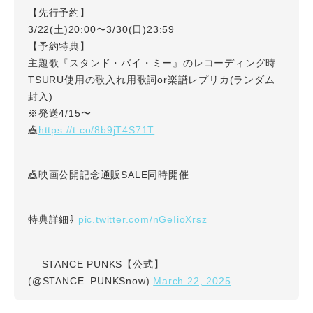
【先行予約】
3/22(土)20:00〜3/30(日)23:59
【予約特典】
主題歌『スタンド・バイ・ミー』のレコーディング時
TSURU使用の歌入れ用歌詞or楽譜レプリカ(ランダム
封入)
※発送4/15〜
https://t.co/8b9jT4S71T
🎪
🎪映画公開記念通販SALE同時開催
pic.twitter.com/nGeIioXrsz
特典詳細⇩
— STANCE PUNKS【公式】
March 22, 2025
(@STANCE_PUNKSnow)