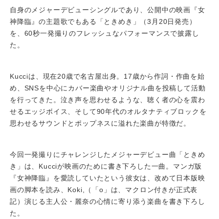
自身のメジャーデビューシングルであり、公開中の映画『女
神降臨』の主題歌でもある「ときめき」（3月20日発売）
を、60秒一発撮りのフレッシュなパフォーマンスで披露し
た。
Kucciは、現在20歳で名古屋出身。17歳から作詞・作曲を始
め、SNSを中心にカバー楽曲やオリジナル曲を投稿して活動
を行ってきた。泣き声を思わせるような、聴く者の心を震わ
せるエッジボイス、そして90年代のオルタナティブロックを
思わせるサウンドとポップネスに溢れた楽曲が特徴だ。
今回一発撮りにチャレンジしたメジャーデビュー曲「ときめ
き」は、Kucciが映画のために書き下ろした一曲。マンガ版
『女神降臨』を愛読していたという彼女は、改めて日本版映
画の脚本を読み、Koki,（「o」は、マクロン付きが正式表
記）演じる主人公・麗奈の心情に寄り添う楽曲を書き下ろし
た。