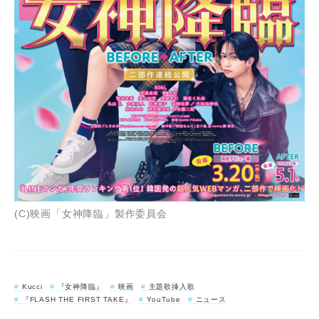
(C)映画「女神降臨」製作委員会
Kucci
『女神降臨』
映画
主題歌挿入歌
『FLASH THE FIRST TAKE』
YouTube
ニュース