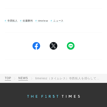
寺西拓人
佐藤勝利
timelesz
ニュース
TOP
NEWS
timelesz（タイムレス）寺西拓人を揺らして楽しむ佐藤勝利！ふたりのやりとりにほっこりなハワイの思い出ショット公開