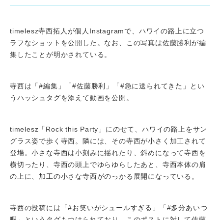
timelesz寺西拓人が個人Instagramで、ハワイの路上に立つ
ラフなショットを公開した。なお、この写真は佐藤勝利が編
集したことが明かされている。
寺西は「#編集」「#佐藤勝利」「#急に送られてきた」とい
うハッシュタグを添えて動画を公開。
timelesz「Rock this Party」にのせて、ハワイの路上をサン
グラス姿で歩く寺西。隣には、その寺西が小さく加工されて
登場。小さな寺西は小刻みに揺れたり、斜めになって寺西を
横切ったり、寺西の頭上でゆらゆらしたあと、寺西本体の肩
の上に、加工の小さな寺西がのっかる展開になっている。
寺西の投稿には「#お笑いがシュールすぎる」「#多分あいつ
暇」というタグもつけられており、このポストに対して佐藤