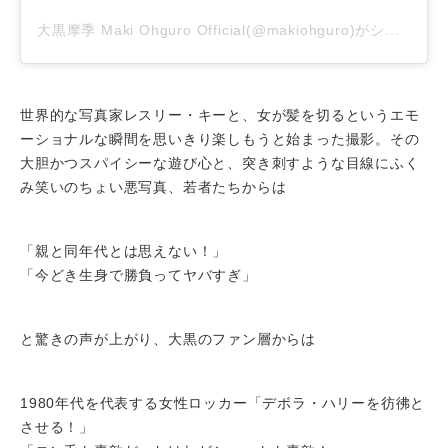
大黒摩季 Maki Ohguro Official(@makiohguro)がシェアした投稿
世界的な写真家レスリー・キーと、女が髪を切るというエモ
ーショナルな瞬間を思いきり楽しもうと始まった撮影。その
大胆かつスパイシーな遊び心と、突き刺すような目線にふく
み笑いのちょい悪写真、若者たちからは
「親と同年代とは思えない！」
「今どき生身で勝負ってヤバすぎ」
と驚きの声が上がり、大黒のファン層からは
1980年代を代表する女性ロッカー「デボラ・ハリーを彷彿と
させる！」