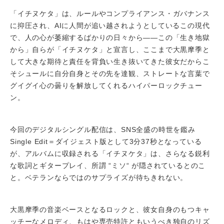
「イチヌケタ」は、ルールやコンプライアンス・ガバナンス
に抑圧され、AIに人間が追い越されようとしているこの現代
で、人の心が萎縮するばかりの日々から――この「生き地獄
から」自らが「イチヌケタ」と宣言し、ここまで大黒摩季と
して大きな期待と責任を背負い生き抜いてきた彼女だからこ
そシュールに自分自身とその先を達観、ストレートな言葉で
グイグイ心の曇りを解放してくれるハイパーロックチュー
ン。
今回のデジタルシングル配信は、SNS全盛の時世を鑑み
Single Edit＝ダイジェスト版として3分37秒となっている
が、アルバムに収録される「イチヌケタ」は、さらなる鋭利
な歌詞とギタープレイ、所謂 “ミソ“ が隠されているとのこ
と。ベテランならではのサプライズが待ちきれない。
大黒摩季の音楽ベースとなるロックと、彼女自身のもつキャ
ッチーなメロディ、もはや専売特許ともいうべき独自のリズ