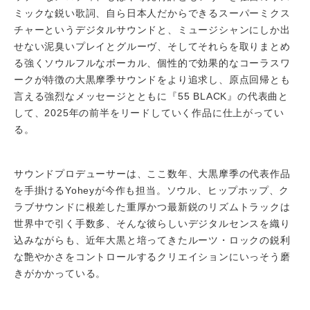
ミックな鋭い歌詞、自ら日本人だからできるスーパーミクス
チャーというデジタルサウンドと、ミュージシャンにしか出
せない泥臭いプレイとグルーヴ、そしてそれらを取りまとめ
る強くソウルフルなボーカル、個性的で効果的なコーラスワ
ークが特徴の大黒摩季サウンドをより追求し、原点回帰とも
言える強烈なメッセージとともに『55 BLACK』の代表曲と
して、2025年の前半をリードしていく作品に仕上がってい
る。
サウンドプロデューサーは、ここ数年、大黒摩季の代表作品
を手掛けるYoheyが今作も担当。ソウル、ヒップホップ、ク
ラブサウンドに根差した重厚かつ最新鋭のリズムトラックは
世界中で引く手数多、そんな彼らしいデジタルセンスを織り
込みながらも、近年大黒と培ってきたルーツ・ロックの鋭利
な艶やかさをコントロールするクリエイションにいっそう磨
きがかかっている。