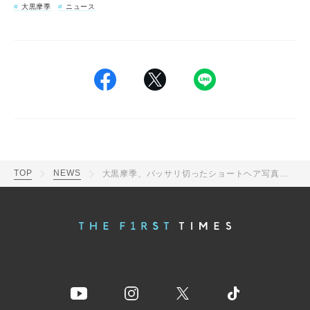
大黒摩季
ニュース
TOP
NEWS
大黒摩季、バッサリ切ったショートヘア写真公開！新曲「イチヌケタ」配信リリース決定