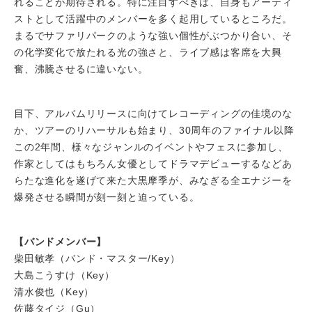
れることが期待される。特に注目すべきは、自身もアーティ
ストとして活躍中のメンバーを多く起用しているところだ。
まるでサファリパークのような強い個性がぶつかり合い、そ
の化学変化で放たれる光の強さと、ライブ感は客席を大興
奮、沸騰させるに違いない。
目下、アルバムリリースに向けてレコーディングの佳境のな
か、ツアーのリハーサルも始まり、30周年のファイナル以降
この2年間、様々なジャンルのイベントやフェスに参加し、
作家としてはもちろん女優としてドラマデビューするなどあ
らたな進化を遂げて来た大黒摩季が、みなぎる全エナジーを
爆発させる瞬間が刻一刻と迫っている。
【バンドメンバー】
柴田敏孝（バンド・マスター/Key）
大島こうすけ（Key）
清水俊也（Key）
佐藤タイジ（Gu）