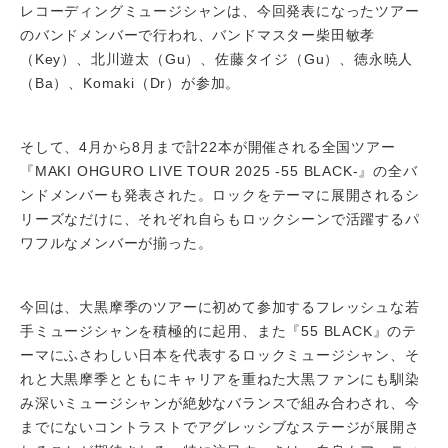
レコーディングミュージシャンは、今回発表になったツアー
のバンドメンバーで行われ、バンドマスター柴田敏孝
（Key）、北川遊太（Gu）、佐藤タイジ（Gu）、徳永暁人
（Ba）、Komaki（Dr）が参加。
そして、4月から8月まで計22本が開催される全国ツアー
『MAKI OHGURO LIVE TOUR 2025 -55 BLACK-』の全バ
ンドメンバーも発表された。ロックをテーマに展開されるシ
リーズなだけに、それぞれ自らもロックシーンで活躍するパ
ワフルなメンバーが揃った。
今回は、大黒摩季のツアーに初めて参加するフレッシュな若
手ミュージシャンを積極的に起用、また『55 BLACK』のテ
ーマにふさわしい日本を代表するロックミュージシャン、そ
れと大黒摩季とともにキャリアを重ねた大黒ファンにも馴染
み深いミュージシャンが絶妙なバランスで組み合わされ、今
までにないコントラストでアグレッシブなステージが展開さ