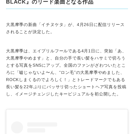
BLACK』のリード楽曲となる作品
大黒摩季の新曲「イチヌケタ」が、4月26日に配信リリース
されることが決定した。
大黒摩季は、エイプリルフールである4月1日に、突如「あ、
大黒摩季やめます」と、自分の手で長い髪をハサミで切ろう
とする写真をSNSにアップ。全国のファンがざわついたとこ
ろに「嘘じゃないよ〜ん、“ロン毛”の大黒摩季やめました、
ROCKしまくるのでよろしく！」とトレードマークでもある
長い髪を22年ぶりにバッサリ切ったショートヘア写真を投稿
し、イメージチェンジしたキービジュアルを初公開した。