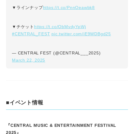
https://t.co/PnnOeawbk8
▼ラインナップ
https://t.co/ObMvdyYpWj
▼チケット
#CENTRAL_FEST
pic.twitter.com/iE9WDBgd25
— CENTRAL FEST (@CENTRAL___2025)
March 22, 2025
■イベント情報
『CENTRAL MUSIC & ENTERTAINMENT FESTIVAL
2025』