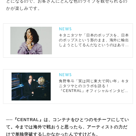
とになるので、お客さんにどんな色のライブを観せられるの
かが楽しみです。
NEWS
キタニタツヤ「日本のポップスを、日本
のポップスという形のまま、海外に輸出
しようとしてるんだなというのはありが
たい」『CENTRAL』オフィシャルイン
タビュー到着
NEWS
角野隼斗「実は同じ東大で同い年」キタ
ニタツヤとのコラボを語る！
『CENTRAL』オフィシャルインタビュ
ー第2弾
──『CENTRAL』は、コンテナをひとつのモチーフにしてい
て。今までは海外で戦おうと思ったら、アーティストの力だ
けで単独突破するしかなかったんですけども、