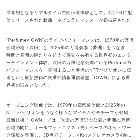
世界初となるリアルタイム空間伝送体験として、4月2日に配
信リリースされた新曲「ネビュラロマンス」が初披露された
“Perfume×IOWN”のライブパフォーマンスは、1970年の万博
会場跡地（吹田）と 2025年の万博会場（夢洲）をつなぎ、
時間と空間の隔たりを超えて感覚を共有する世界初のエンタ
ーテインメント体験。吹田の万博記念公園にいるPerfumeの
パフォーマンスを、空間まるごと夢洲のNTTパビリオンに伝
送という最新技術の次世代情報通信基盤「IOWN」による世
界初の試みとなった。
オープニング映像では、1970年の電気通信館と2025年の
NTT パビリオンをつなぐ様々なアイテムやモチーフが登場。
最新技術「IOWN」では、吹田の万博記念公園と夢洲の万博
会場の間に、オールフォトニクス（光）ベースのネットワー
ク環境を整備し、3D点群データ、4Kのステレオカメラ4台に