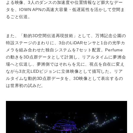
よる映像、3人のダンスの加速度や位置情報など膨大なデー
タを、IOWN APNの高速大容量・低遅延性を活かして空間ま
るごと伝送。
また、「動的3D空間伝送再現技術」として、万博記念公園の
特設ステージのまわりに、3台のLiDARセンサと1台の光学カ
メラを組み合わせた独自システムを7セット配置。Perfume
の動きを3D点群データとして計測し、リアルタイムに夢洲会
場へと伝送し、夢洲側ではそれらを元に、視点を自在に変え
ながら3次元LEDビジョンに立体映像として描写した。リア
ルタイムな動的3D点群データを、3D映像として表出するの
は世界初の試みだ。