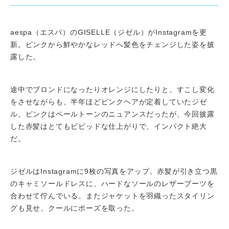
aespa（エスパ）のGISELLE（ジゼル）がInstagramを更
新。ピンクから鮮やかなレッドへ髪色をチェンジした姿を披
露した。
途中でブロンドになったりオレンジにしたりと、すこし変化
をさせながらも、半年ほどピンクヘアが定着していたジゼ
ル。ピンクはペールトーンのニュアンスだったが、今回披露
した赤髪はとてもビビッドな仕上がりで、インパクト絶大
だ。
ジゼルはInstagramに9枚の写真をアップ。赤髪が引き立つ黒
のキャミソールドレスに、ハードなソールのレザーブーツを
合わせて佇んでいる。またジャケットを羽織ったスタイリン
グも見せ、クールにポーズを取った。