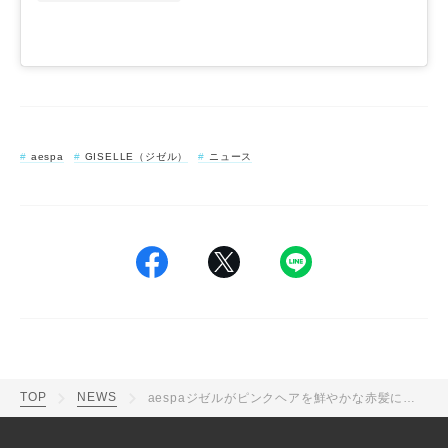
aespa
GISELLE（ジゼル）
ニュース
TOP
NEWS
aespaジゼルがピンクヘアを鮮やかな赤髪に劇的チェンジ！「綺麗すぎ」「アリエルみたいで最高」と反響