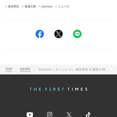
猪俣周杜
篠塚大輝
timelesz
ニュース
TOP
NEWS
timelesz（タイムレス）猪俣周杜＆篠塚大輝の「Rock this Party」メイキング公開！無邪気で初々しい姿に「かわいい」の声集まる