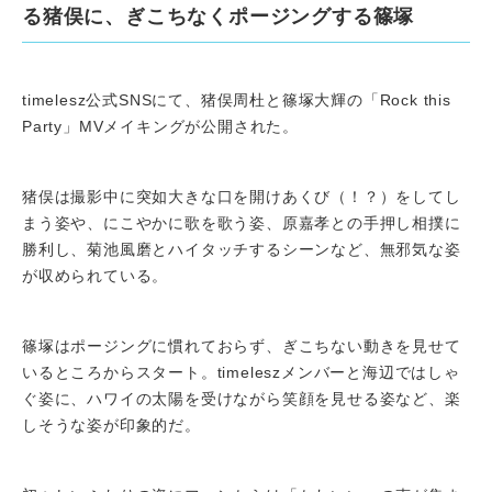
る猪俣に、ぎこちなくポージングする篠塚
timelesz公式SNSにて、猪俣周杜と篠塚大輝の「Rock this
Party」MVメイキングが公開された。
猪俣は撮影中に突如大きな口を開けあくび（！？）をしてし
まう姿や、にこやかに歌を歌う姿、原嘉孝との手押し相撲に
勝利し、菊池風磨とハイタッチするシーンなど、無邪気な姿
が収められている。
篠塚はポージングに慣れておらず、ぎこちない動きを見せて
いるところからスタート。timeleszメンバーと海辺ではしゃ
ぐ姿に、ハワイの太陽を受けながら笑顔を見せる姿など、楽
しそうな姿が印象的だ。