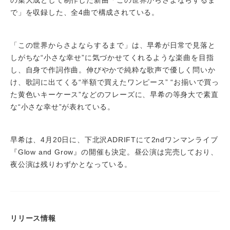
の集大成として制作した新曲「この世界からさよならするま
で」を収録した、全4曲で構成されている。
「この世界からさよならするまで」は、早希が日常で見落と
しがちな“小さな幸せ”に気づかせてくれるような楽曲を目指
し、自身で作詞作曲。伸びやかで純粋な歌声で優しく問いか
け、歌詞に出てくる“半額で買えたワンピース” “お揃いで買っ
た黄色いキーケース”などのフレーズに、早希の等身大で素直
な“小さな幸せ”が表れている。
早希は、4月20日に、下北沢ADRIFTにて2ndワンマンライブ
『Glow and Grow』の開催も決定。昼公演は完売しており、
夜公演は残りわずかとなっている。
リリース情報