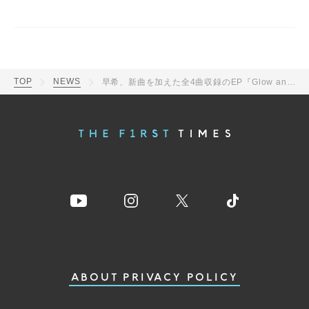
TOP
NEWS
早希、新曲を加えた全4曲収録のEP『Glow and Grow』を配信リリース
ABOUT
PRIVACY POLICY