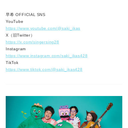
早希 OFFICIAL SNS
YouTube
https://www.youtube.com/@saki_ikas
X（旧Twitter）
https://x.com/singersing28
Instagram
https://www.instagram.com/saki_ikas428
TikTok
https://www.tiktok.com/@saki_ikas428