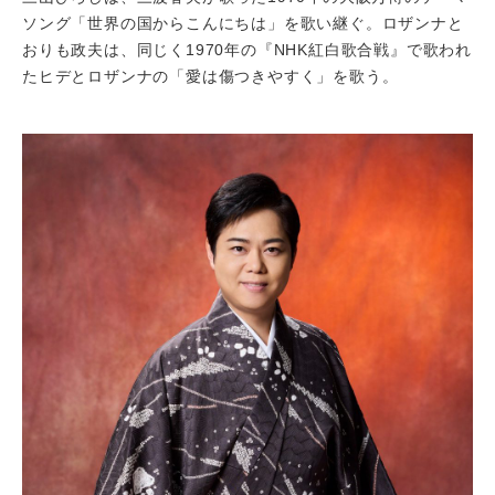
ソング「世界の国からこんにちは」を歌い継ぐ。ロザンナと
おりも政夫は、同じく1970年の『NHK紅白歌合戦』で歌われ
たヒデとロザンナの「愛は傷つきやすく」を歌う。