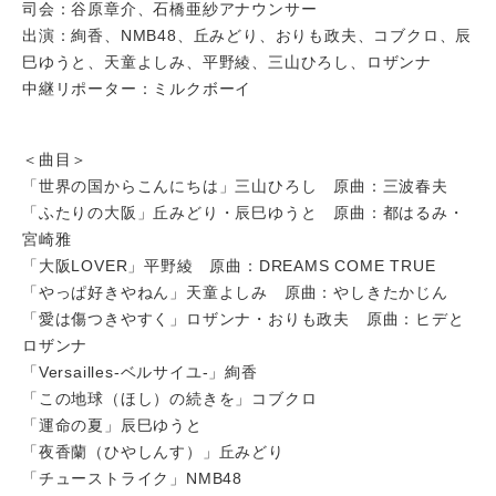
司会：谷原章介、石橋亜紗アナウンサー
出演：絢香、NMB48、丘みどり、おりも政夫、コブクロ、辰
巳ゆうと、天童よしみ、平野綾、三山ひろし、ロザンナ
中継リポーター：ミルクボーイ
＜曲目＞
「世界の国からこんにちは」三山ひろし 原曲：三波春夫
「ふたりの大阪」丘みどり・辰巳ゆうと 原曲：都はるみ・
宮崎雅
「大阪LOVER」平野綾 原曲：DREAMS COME TRUE
「やっぱ好きやねん」天童よしみ 原曲：やしきたかじん
「愛は傷つきやすく」ロザンナ・おりも政夫 原曲：ヒデと
ロザンナ
「Versailles-ベルサイユ-」絢香
「この地球（ほし）の続きを」コブクロ
「運命の夏」辰巳ゆうと
「夜香蘭（ひやしんす）」丘みどり
「チューストライク」NMB48