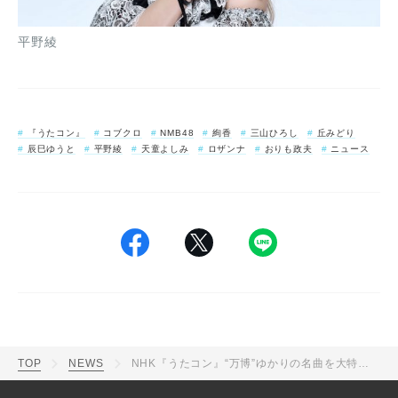
平野綾
『うたコン』
コブクロ
NMB48
絢香
三山ひろし
丘みどり
辰巳ゆうと
平野綾
天童よしみ
ロザンナ
おりも政夫
ニュース
TOP
NEWS
NHK『うたコン』“万博”ゆかりの名曲を大特集！コブクロは大阪・関西万博のテーマソングを披露