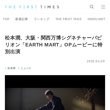
TOP
新着記事
ランキング
THE FIRST TAKE
HIGHLIGHT
松本潤、大阪・関西万博シグネチャーパビ
リオン「EARTH MART」OPムービーに特
別出演
2025.04.09
松本潤
ニュース