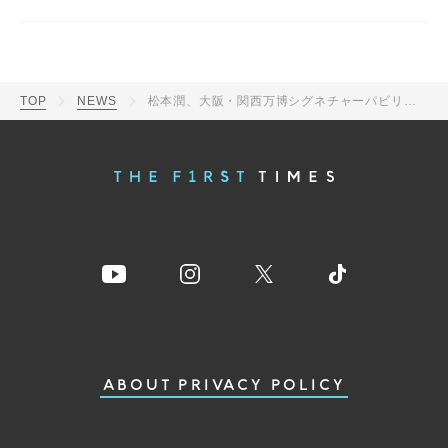
TOP
NEWS
松本潤、大阪・関西万博シグネチャーパビリオン「EARTH MART」OPムービーに特別出演
ABOUT
PRIVACY POLICY