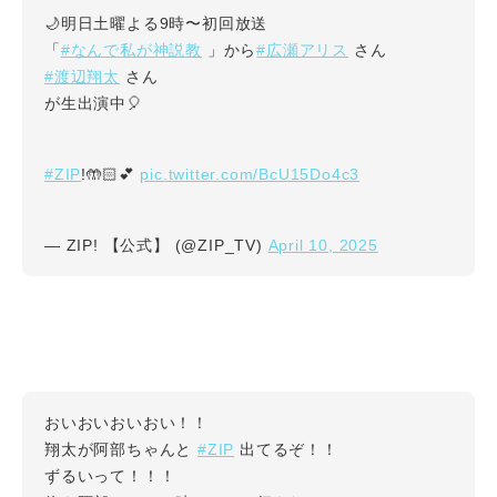
🌙明日土曜よる9時〜初回放送
#なんで私が神説教
#広瀬アリス
「
」から
さん
#渡辺翔太
さん
が生出演中🎈
#ZIP
pic.twitter.com/BcU15Do4c3
!🤲🏻💕
April 10, 2025
— ZIP! 【公式】 (@ZIP_TV)
おいおいおいおい！！
#ZIP
翔太が阿部ちゃんと
出てるぞ！！
ずるいって！！！