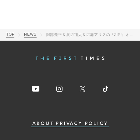
TOP
NEWS
阿部亮平＆渡辺翔太＆広瀬アリスの『ZIP!』オフショット公開！佐久間大介は「翔太が阿部ちゃんと『ZIP!』出てるぞ！！ずるいって！！！」と反応
ABOUT
PRIVACY POLICY