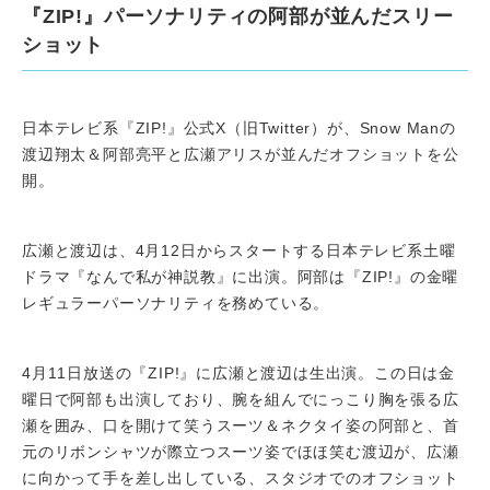
『ZIP!』パーソナリティの阿部が並んだスリー
ショット
日本テレビ系『ZIP!』公式X（旧Twitter）が、Snow Manの
渡辺翔太＆阿部亮平と広瀬アリスが並んだオフショットを公
開。
広瀬と渡辺は、4月12日からスタートする日本テレビ系土曜
ドラマ『なんで私が神説教』に出演。阿部は『ZIP!』の金曜
レギュラーパーソナリティを務めている。
4月11日放送の『ZIP!』に広瀬と渡辺は生出演。この日は金
曜日で阿部も出演しており、腕を組んでにっこり胸を張る広
瀬を囲み、口を開けて笑うスーツ＆ネクタイ姿の阿部と、首
元のリボンシャツが際立つスーツ姿でほほ笑む渡辺が、広瀬
に向かって手を差し出している、スタジオでのオフショット