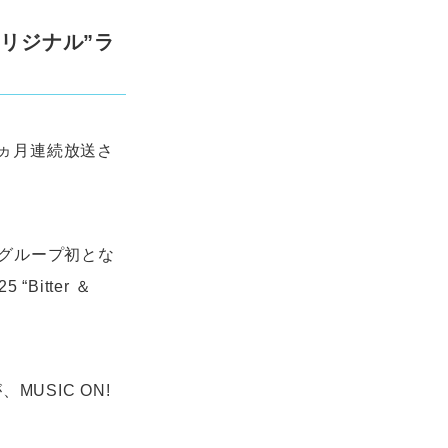
オリジナル”ラ
2ヵ月連続放送さ
はグループ初とな
Bitter ＆
。
USIC ON!