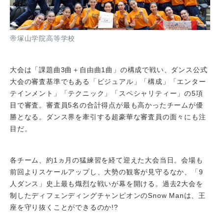
帝塚山学院高等学校
大会は「課題曲3曲＋自由曲1曲」の構成で戦い、ダンス公式
大会の審査基準でもある「ビジュアル」「構成」「エンター
テインメント」「テクニック」「スペシャリティー」の5項
目で審査。審査員5名の合計得点が最も高かったチームが優
勝となる。ダンス界を牽引する超豪華な審査員の面々にも注
目だ。
各チーム、約1ヵ月の猛練習を経て迎えた大会当日。会場も
前回よりスケールアップし、大勢の観客が見守るなか、「9
人ダンス」史上最も熾烈な戦いが幕を開ける。過去2大会を
制したディフェンディングチャンピオンのSnow Manは、王
座を守り抜くことができるのか!?