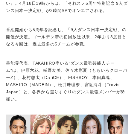
い』。4月18日19時からは、「それスノ5周年特別記念 9人ダ
ンス日本一決定戦」が3時間SPでオンエアされる。
番組開始から5周年を記念し、「9人ダンス日本一決定戦」の
開催が決定。ゴールデン帯の初回放送以来、2年ぶり3度目と
なる今回は、過去最多の5チームが参戦。
芸能界代表、TAKAHIRO率いる“ダンス最強芸能人チー
ム”は、伊原六花、板野友美、佐々木彩夏（ももいろクローバ
ーZ）、花村想太（Da-iCE）、FISHBOY、本田真凜、
MASHIRO（MADEIN）、松井珠理奈、宮近海斗（Travis
Japan）と、各界から選りすぐりのダンス最強メンバーが勢
揃い。