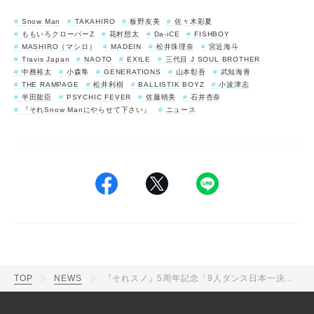
Snow Man
TAKAHIRO
板野友美
佐々木彩夏
ももいろクローバーZ
花村想太
Da-iCE
FISHBOY
MASHIRO（マシロ）
MADEIN
松井珠理奈
宮近海斗
Travis Japan
NAOTO
EXILE
三代目 J SOUL BROTHER
中務裕太
小森隼
GENERATIONS
山本彰吾
武知海青
THE RAMPAGE
松井利樹
BALLISTIK BOYZ
小波津志
半田龍臣
PSYCHIC FEVER
佐藤晴美
石井杏奈
『それSnow Manにやらせて下さい』
ニュース
TOP
NEWS
『それスノ』5周年記念「9人ダンス日本一決定戦」開催！過去最多5チームが参戦