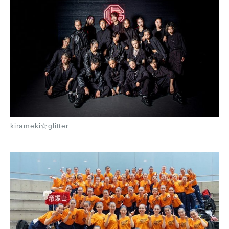
kirameki☆glitter