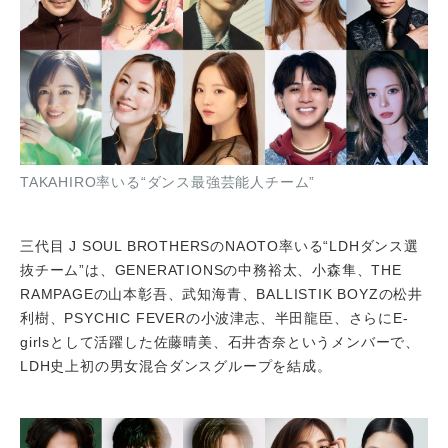
TAKAHIRO率いる“ダンス最強芸能人チーム”
三代目 J SOUL BROTHERSのNAOTO率いる“LDHダンス選
抜チーム”は、GENERATIONSの中務裕太、小森隼、THE
RAMPAGEの山本彰吾、武知海青、BALLISTIK BOYZの松井
利樹、PSYCHIC FEVERの小波津志、半田龍臣、さらにE-
girlsとして活躍した佐藤晴美、石井杏奈というメンバーで、
LDH史上初の男女混合ダンスグループを結成。