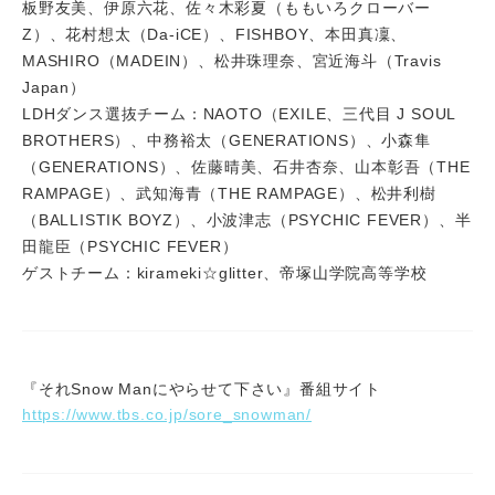
板野友美、伊原六花、佐々木彩夏（ももいろクローバー
Z）、花村想太（Da-iCE）、FISHBOY、本田真凜、
MASHIRO（MADEIN）、松井珠理奈、宮近海斗（Travis
Japan）
LDHダンス選抜チーム：NAOTO（EXILE、三代目 J SOUL
BROTHERS）、中務裕太（GENERATIONS）、小森隼
（GENERATIONS）、佐藤晴美、石井杏奈、山本彰吾（THE
RAMPAGE）、武知海青（THE RAMPAGE）、松井利樹
（BALLISTIK BOYZ）、小波津志（PSYCHIC FEVER）、半
田龍臣（PSYCHIC FEVER）
ゲストチーム：kirameki☆glitter、帝塚山学院高等学校
『それSnow Manにやらせて下さい』番組サイト
https://www.tbs.co.jp/sore_snowman/