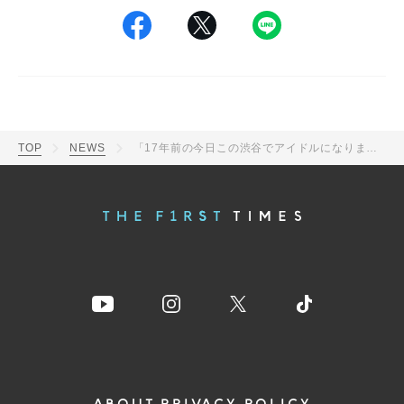
TOP
NEWS
「17年前の今日この渋谷でアイドルになりました」中島健人が渋谷スクランブル＆宮益坂下交差点をバックに記念撮影