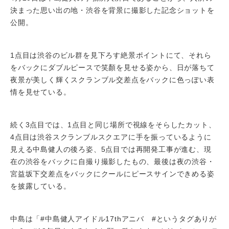
決まった思い出の地・渋谷を背景に撮影した記念ショットを
公開。
1点目は渋谷のビル群を見下ろす絶景ポイントにて、それら
をバックにダブルピースで笑顏を見せる姿から、日が落ちて
夜景が美しく輝くスクランブル交差点をバックに色っぽい表
情を見せている。
続く3点目では、1点目と同じ場所で視線をそらしたカット、
4点目は渋谷スクランブルスクエアに手を振っているように
見える中島健人の後ろ姿、5点目では再開発工事が進む、現
在の渋谷をバックに自撮り撮影したもの、最後は夜の渋谷・
宮益坂下交差点をバックにクールにピースサインできめる姿
を披露している。
中島は「#中島健人アイドル17thアニバ #というタグありが