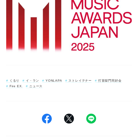
くるり
イ・ラン
YONLAPA
ストレイテナー
打首獄門同好会
Fire EX.
ニュース