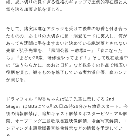
経、思い切りの良すぎる性格のギャップで圧倒的存在感と人
気を誇る加藤史帆を演じる。
そして、猪突猛進なアタックを受けて後輩の彩香と付き合っ
たものの、あまりの大切さに超・溺愛モードに突入し、何が
あっても迂闊に手を出すまいと決めている絶対落とされない
先輩・弘子先輩を、『風間公親 ー教場0ー』『春になった
ら』『まどか26歳、研修医やってます！』そして現在放送中
の『波うららかに、めおと日和』など数多くの作品で幅広い
役柄を演じ、観るものを魅了している実力派俳優、森カンナ
が演じる。
ドラマフィル『彩香ちゃんは弘子先輩に恋してる 2nd
Stage』はMBSにて6月26日25時29分から放送スタート。今
後の情報解禁は、追加キャスト解禁＆ポスタービジュアル解
禁、オープニング主題歌版番宣映像解禁、場面写真解禁、エ
ンディング主題歌版番宣映像解禁などの情報を予定してい
る。