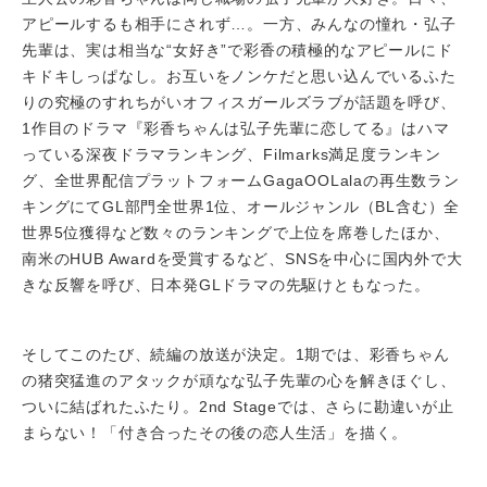
アピールするも相手にされず…。一方、みんなの憧れ・弘子
先輩は、実は相当な“女好き”で彩香の積極的なアピールにド
キドキしっぱなし。お互いをノンケだと思い込んでいるふた
りの究極のすれちがいオフィスガールズラブが話題を呼び、
1作目のドラマ『彩香ちゃんは弘子先輩に恋してる』はハマ
っている深夜ドラマランキング、Filmarks満足度ランキン
グ、全世界配信プラットフォームGagaOOLalaの再生数ラン
キングにてGL部門全世界1位、オールジャンル（BL含む）全
世界5位獲得など数々のランキングで上位を席巻したほか、
南米のHUB Awardを受賞するなど、SNSを中心に国内外で大
きな反響を呼び、日本発GLドラマの先駆けともなった。
そしてこのたび、続編の放送が決定。1期では、彩香ちゃん
の猪突猛進のアタックが頑なな弘子先輩の心を解きほぐし、
ついに結ばれたふたり。2nd Stageでは、さらに勘違いが止
まらない！「付き合ったその後の恋人生活」を描く。