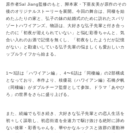
原作者Sal Jiang監修のもと、脚本家・下亜友美が原作のその
後のオリジナルストーリーを展開。今回の舞台は、同棲を始
めたふたりの家と、弘子の妹の結婚式のために訪れたスパリ
ゾートハワイアンズ。物語は、大好きな弘子先輩と付き合っ
たのに「初夜が迎えられていない」と悩む彩香ちゃんと、気
合い入れのお酒で記憶を無くし、「初夜をしたようだが記憶
がない」と勘違いしている弘子先輩の悩ましくも愛おしいカ
ップルライフから始まる。
1〜3話は「ハワイアン編」、4〜6話は「同棲編」の2部構成
となっており、本作より、枝優花（ハワイアン編）石橋夕帆
（同棲編）がダブルチーフ監督として参加。ドラマ「あやひ
ろ」の世界をさらに盛り上げる。
また、続編でも引き続き、大好きな弘子先輩との恋人生活を
初々しく謳歌し、初恋街道を全速力で駆け抜ける絶対に諦め
ない後輩・彩香ちゃんを、華やかなルックスと抜群の運動神