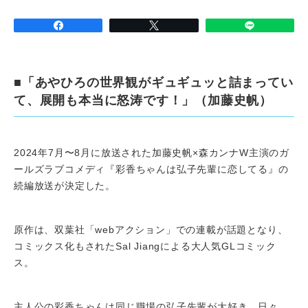
■「あやひろの世界観がギュギュッと詰まってい
て、展開も本当に怒涛です！」（加藤史帆）
2024年7月〜8月に放送された加藤史帆×森カンナW主演のガ
ールズラブコメディ『彩香ちゃんは弘子先輩に恋してる』の
続編放送が決定した。
原作は、双葉社「webアクション」での連載が話題となり、
コミックス化もされたSal Jiangによる大人気GLコミック
ス。
主人公の彩香ちゃんは同じ職場の弘子先輩が大好き。日々、