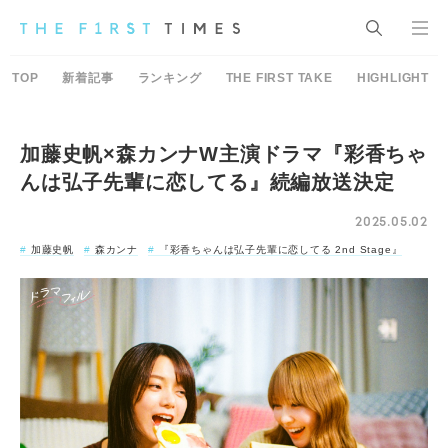
TOP
新着記事
ランキング
THE FIRST TAKE
HIGHLIGHT
加藤史帆×森カンナW主演ドラマ『彩香ちゃ
んは弘子先輩に恋してる』続編放送決定
2025.05.02
加藤史帆
森カンナ
『彩香ちゃんは弘子先輩に恋してる 2nd Stage』