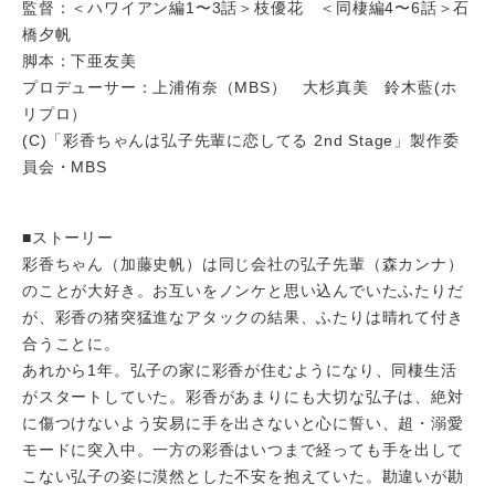
監督：＜ハワイアン編1〜3話＞枝優花 ＜同棲編4〜6話＞石
橋夕帆
脚本：下亜友美
プロデューサー：上浦侑奈（MBS） 大杉真美 鈴木藍(ホ
リプロ）
(C)「彩香ちゃんは弘子先輩に恋してる 2nd Stage」製作委
員会・MBS
■ストーリー
彩香ちゃん（加藤史帆）は同じ会社の弘子先輩（森カンナ）
のことが大好き。お互いをノンケと思い込んでいたふたりだ
が、彩香の猪突猛進なアタックの結果、ふたりは晴れて付き
合うことに。
あれから1年。弘子の家に彩香が住むようになり、同棲生活
がスタートしていた。彩香があまりにも大切な弘子は、絶対
に傷つけないよう安易に手を出さないと心に誓い、超・溺愛
モードに突入中。一方の彩香はいつまで経っても手を出して
こない弘子の姿に漠然とした不安を抱えていた。勘違いが勘