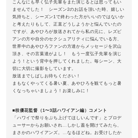
こんなにも早く弘子先輩をまた演じるとは思ってもい
ませんでした！ シーズン2のお話を頂いた時、嬉しい
気持ちと、シーズン1で終わった方がいいのではないか
と考えたりもして、正直どうしようかと悩んでいたの
ですが、あやひろが放送されてから私の元に、レズビ
アンの方や自分のセクシュアリティに悩んでいる方、
世界中のあやひろファンの方達からメッセージを沢山
頂き、その言葉達がよし！ もう一度弘子先輩を演じ
よう！という背中を押してくれました。毎シーン、大
切に大切に撮影をしています。
放送までしばしお待ちください！
まもなくやってくる暑い夏、あやひろを観てもっと暑
くなっちゃいましょう！お楽しみに！
■枝優花監督（1〜3話ハワイアン編）コメント
「ハワイで祭りをぶち上げてほしいんです」とプロデ
ューサーからお願いされ…しかし蓋を開けてみたら、
まさかのハワイアンズ。…なるほどね。お受けしたか