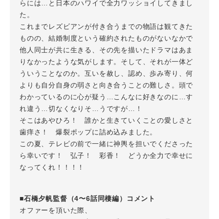
らには…と日本のハワイで全力ワッショイしてきまし
た。
これまでレズビアンが付き合うまでの物語は観てきた
ものの、結婚制度という確約されたものがないなかで
他人同士が共に生きる、その先を描いたドラマはあま
りなかったような気がします。そして、それが一体ど
ういうことなのか。互いを赦し、認め、歩み寄り、何
よりも自分自身の弱さと向き合うことの難しさ。頭で
わかっているのに心が疑う…こんなに好きなのに…す
れ違う…切なくなりそ…うですが…！
そこはあやひろ！ 誰かと生きていくことの愛しさと
歯痒さ！ 爆裂ポップに詰め込みました。
この夏、テレビの前で一緒に神輿を担いでくださった
ら幸いです！ 弘子！ 彩香！ どうか全力で幸せに
なってくれ！！！！
■石橋夕帆監督（4〜6話同棲編）コメント
オファーを頂いた際、