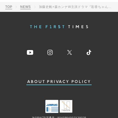
TOP
NEWS
加藤史帆×森カンナW主演ドラマ『彩香ちゃんは弘子先輩に恋してる』続編放送決定
ABOUT
PRIVACY POLICY
JASRAC許諾番号：9040864002Y38026