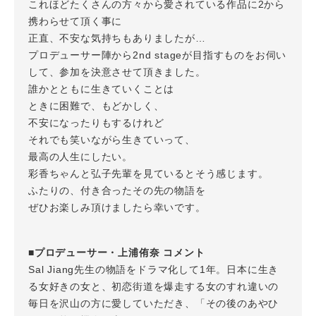
これほどたくさんの方々から愛されている作品に2から
携わらせて頂く事に
正直、不安な気持ちもありましたが…
プロデューサー陣から2nd stageが目指すものをお伺い
して、参加を決意させて頂きました。
誰かとともに生きていくことは
ときに困難で、もどかしく、
不安になったりもするけれど
それでも笑いながら生きていって、
最高の人生にしたい。
彩香ちゃんと弘子先輩を見ているとそう感じます。
ふたりの、付き合ったその先の物語を
ぜひお楽しみ頂けましたら幸いです。
■プロデューサー・上浦侑奈 コメント
Sal Jiang先生の物語をドラマ化して1年。日本に生き
る女好きの女と、初恋街道を爆走する女のすれ違いの
毎日を沢山の方に愛していただき、「その後のあやひ