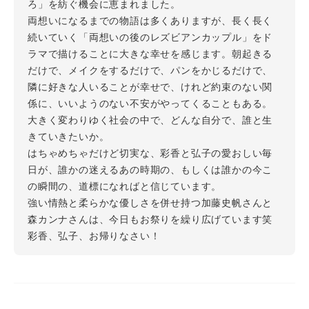
ろ」を紡ぐ機会に恵まれました。
両想いになるまでの物語は多くありますが、長く長く
続いていく「両想いの後のレズビアンカップル」をド
ラマで描けることに大きな幸せを感じます。朝起きる
だけで、メイクをするだけで、パンをかじるだけで、
隣に好きな人いることが幸せで、けれど約束のない関
係に、いいようのない不安がやってくることもある。
大きく変わりゆく社会の中で、どんな自分で、誰と生
きていきたいか。
はちゃめちゃだけど切実な、彩香と弘子の愛おしい毎
日が、誰かの迷えるあの時期の、もしくは誰かの今こ
の瞬間の、道標になればと信じています。
強い情熱と柔らかな優しさを併せ持つ加藤史帆さんと
森カンナさんは、今日もお祭りを繰り広げています笑
彩香、弘子、お帰りなさい！